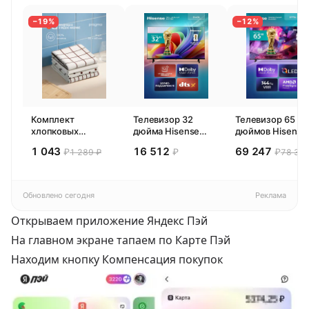
−19%
−12%
Комплект
Телевизор 32
Телевизор 65
хлопковых
дюйма Hisense
дюймов Hisense
кухонных
32E44SL (2026)
65E77SL PRO
1 043
16 512
69 247
₽
₽
₽
1 289 ₽
78 300
полотенец 4 шт,
Смарт ТВ HD
(2026) Смарт ТВ
Pragma Rumlup,
4К
переменчивый
белый
Обновлено сегодня
Реклама
Открываем приложение Яндекс Пэй
На главном экране тапаем по Карте Пэй
Находим кнопку Компенсация покупок