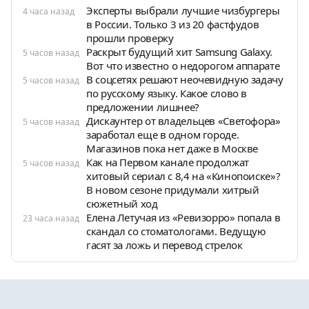
Эксперты выбрали лучшие чизбургеры
4 часа назад
в России. Только 3 из 20 фастфудов
прошли проверку
Раскрыт будущий хит Samsung Galaxy.
5 часов назад
Вот что известно о недорогом аппарате
В соцсетях решают неочевидную задачу
5 часов назад
по русскому языку. Какое слово в
предложении лишнее?
Дискаунтер от владельцев «Светофора»
5 часов назад
заработал еще в одном городе.
Магазинов пока нет даже в Москве
Как на Первом канале продолжат
5 часов назад
хитовый сериал с 8,4 на «Кинопоиске»?
В новом сезоне придумали хитрый
сюжетный ход
Елена Летучая из «Ревизорро» попала в
23 часа назад
скандал со стоматологами. Ведущую
гасят за ложь и перевод стрелок