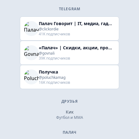
TELEGRAM
Палач Говорит | IT, медиа, гaджеты, скидки
@clickordie
41K подписчиков
«Палач» | Скидки, акции, промокоды
@govnali
39K подписчиков
Получка
@poluchkamag
16K подписчиков
ДРУЗЬЯ
Кик
Футбол и ММА
ПАЛАЧ