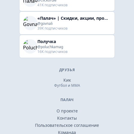
@clickordie
41K подписчиков
«Палач» | Скидки, акции, промокоды
@govnali
39K подписчиков
Получка
@poluchkamag
16K подписчиков
ДРУЗЬЯ
Кик
Футбол и ММА
ПАЛАЧ
О проекте
Контакты
Пользовательское соглашение
Команда