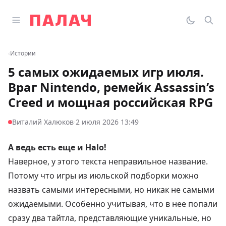
Перейти к содержимому
Открыть главное меню
Палач
Переклю
Пои
‹
Истории
5 самых ожидаемых игр июля.
Враг Nintendo, ремейк Assassin’s
Creed и мощная российская RPG
·
Виталий Халюков
2 июля 2026 13:49
А ведь есть еще и Halo!
Наверное, у этого текста неправильное название.
Потому что игры из июльской подборки можно
назвать самыми интересными, но никак не самыми
ожидаемыми. Особенно учитывая, что в нее попали
сразу два тайтла, представляющие уникальные, но