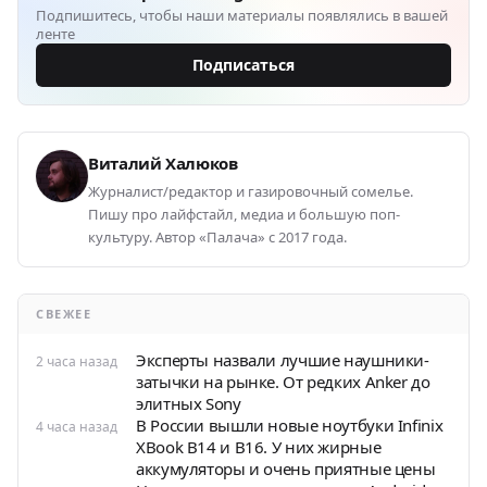
Подпишитесь, чтобы наши материалы появлялись в вашей
ленте
Подписаться
Виталий Халюков
Журналист/редактор и газировочный сомелье.
Пишу про лайфстайл, медиа и большую поп-
культуру. Автор «Палача» с 2017 года.
СВЕЖЕЕ
Эксперты назвали лучшие наушники-
2 часа назад
затычки на рынке. От редких Anker до
элитных Sony
В России вышли новые ноутбуки Infinix
4 часа назад
XBook B14 и B16. У них жирные
аккумуляторы и очень приятные цены