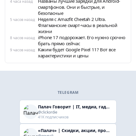
Названы лучшие зарядки для Android-
4 часа назад
смартфонов. Они и быстрые, и
безопасные
Неделя с Amazfit Cheetah 2 Ultra.
5 часов назад
Флагманские смарт-часы в реальной
жизни
iPhone 17 подорожает. Его нужно срочно
8 часов назад
брать прямо сейчас
Каким будет Google Pixel 11? Вот все
9 часов назад
характеристики и цены
TELEGRAM
Палач Говорит | IT, медиа, гaджеты, скидки
@clickordie
41K подписчиков
«Палач» | Скидки, акции, промокоды
@govnali