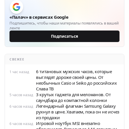
«Палач» в сервисах Google
Подпишитесь, чтобы наши материалы появлялись в вашей
ленте
Подписаться
СВЕЖЕЕ
6 титановых мужских часов, которые
1 час назад
выглядят дороже своей цены. От
необычных Casio и Seiko до российских
Слава ТВ
3 крутых гаджета для меломанов. От
5 часов назад
саундбара до компактной колонки
Легендарный флагман Samsung Galaxy
6 часов назад
рухнул в цене. Хватаем, пока он не исчез
из продажи
Игровой ноутбук MSI внезапно
6 часов назад