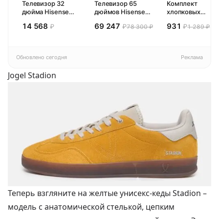
Телевизор 32
Телевизор 65
Комплект
дюйма Hisense
дюймов Hisense
хлопковых
32E44SL (2026)
65E77SL PRO
кухонных
14 568
69 247
931
₽
₽
₽
78 300 ₽
1 289 ₽
Смарт ТВ HD
(2026) Смарт ТВ
полотенец 4 шт,
4К
Pragma Rumlup,
переменчивый
белый
Обновлено сегодня
Реклама
Jogel Stadion
Теперь взгляните на желтые унисекс-кеды Stadion –
модель с анатомической стелькой, цепким