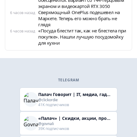
обесценился. Вариант со 144-герцовым
экраном и видеокартой RTX 3050
Сверхмощный OnePlus подешевел на
6 часов назад
Маркете. Теперь его можно брать не
глядя
«Посуда блестит так, как не блестела при
6 часов назад
покупке». Нашли лучшую посудомойку
для кухни
TELEGRAM
Палач Говорит | IT, медиа, гaджеты, скидки
@clickordie
41K подписчиков
«Палач» | Скидки, акции, промокоды
@govnali
39K подписчиков