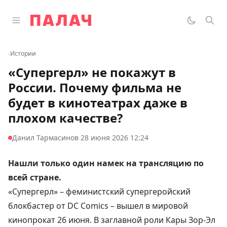
Перейти к содержимому
Открыть главное меню
Палач
Переклю
Пои
‹
Истории
«Супергерл» не покажут в
России. Почему фильма не
будет в кинотеатрах даже в
плохом качестве?
·
Данил Тармасинов
28 июня 2026 12:24
Нашли только один намек на трансляцию по
всей стране.
«Супергерл» – феминистский супергеройский
блокбастер от DC Comics – вышел в мировой
кинопрокат 26 июня. В заглавной роли Кары Зор-Эл