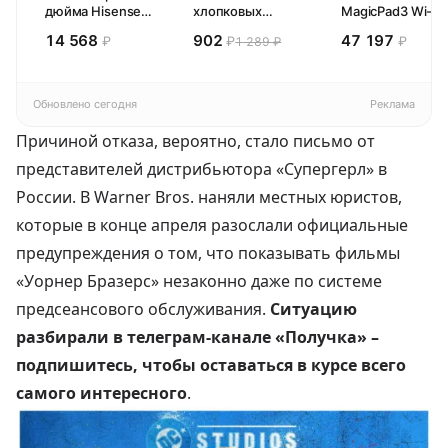
дюйма Hisense
хлопковых
MagicPad3 Wi-Fi,
32E44SL (2026)
кухонных
13,3", процессор
14 568
902
47 197
₽
₽
₽
1 289 ₽
Смарт ТВ HD
полотенец 4 шт,
Snapdragon 8,
Pragma Rumlup,
16ГБ/512ГБ, EU
переменчивый
белый
Обновлено сегодня
Реклама
Причиной отказа, вероятно, стало письмо от
представителей дистрибьютора «Супергерл» в
России. В Warner Bros. наняли местных юристов,
которые в конце апреля разослали официальные
предупреждения о том, что показывать фильмы
«Уорнер Бразерс» незаконно даже по системе
предсеансового обслуживания.
Ситуацию
разбирали в телеграм-канале «Получка» –
подпишитесь, чтобы оставаться в курсе всего
самого интересного
.