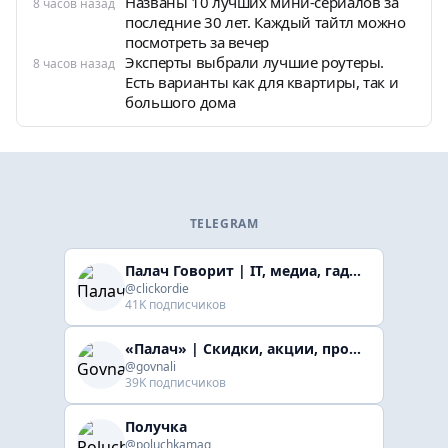
Названы 10 лучших мини-сериалов за
8 часов назад
последние 30 лет. Каждый тайтл можно
посмотреть за вечер
Эксперты выбрали лучшие роутеры.
8 часов назад
Есть варианты как для квартиры, так и
большого дома
TELEGRAM
Палач Говорит | IT, медиа, гaджеты, скидки
@clickordie
41K подписчиков
«Палач» | Скидки, акции, промокоды
@govnali
39K подписчиков
Получка
@poluchkamag