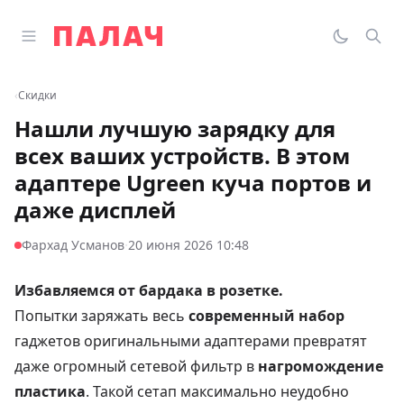
Перейти к содержимому
Открыть главное меню
Палач
Переклю
Пои
‹
Скидки
Нашли лучшую зарядку для
всех ваших устройств. В этом
адаптере Ugreen куча портов и
даже дисплей
·
Фархад Усманов
20 июня 2026 10:48
Избавляемся от бардака в розетке.
Попытки заряжать весь
современный набор
гаджетов оригинальными адаптерами превратят
даже огромный сетевой фильтр в
нагромождение
пластика
. Такой сетап максимально неудобно