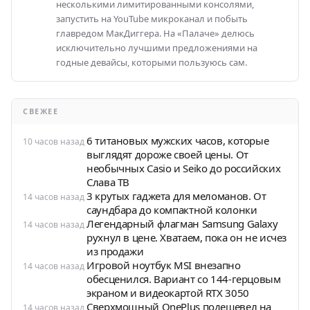
несколькими лимитированными консолями,
запустить на YouTube микроканал и побыть
главредом МакДиггера. На «Палаче» делюсь
исключительно лучшими предложениями на
годные девайсы, которыми пользуюсь сам.
СВЕЖЕЕ
6 титановых мужских часов, которые
10 часов назад
выглядят дороже своей цены. От
необычных Casio и Seiko до российских
Слава ТВ
3 крутых гаджета для меломанов. От
14 часов назад
саундбара до компактной колонки
Легендарный флагман Samsung Galaxy
14 часов назад
рухнул в цене. Хватаем, пока он не исчез
из продажи
Игровой ноутбук MSI внезапно
14 часов назад
обесценился. Вариант со 144-герцовым
экраном и видеокартой RTX 3050
Сверхмощный OnePlus подешевел на
14 часов назад