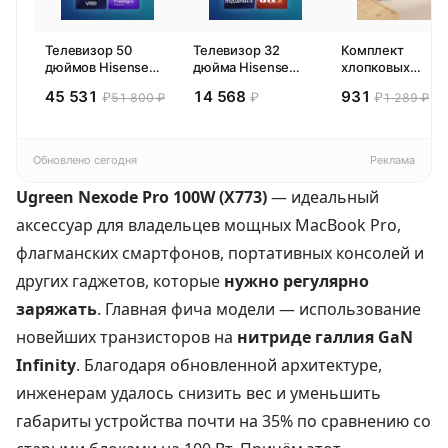
Телевизор 50
Телевизор 32
Комплект
дюймов Hisense
дюйма Hisense
хлопковых
50E77SL PRO
32E44SL (2026)
кухонных
45 531
14 568
931
₽
₽
₽
51 800 ₽
1 289 ₽
(2026) Смарт ТВ
Смарт ТВ HD
полотенец 4 шт,
4К
Pragma Rumlup,
переменчивый
белый
Обновлено сегодня
Реклама
Ugreen Nexode Pro 100W (X773)
— идеальный
аксессуар для владельцев мощных MacBook Pro,
флагманских смартфонов, портативных консолей и
других гаджетов, которые
нужно регулярно
заряжать
. Главная фича модели — использование
новейших транзисторов на
нитриде галлия GaN
Infinity
. Благодаря обновленной архитектуре,
инженерам удалось снизить вес и уменьшить
габариты устройства почти на 35% по сравнению со