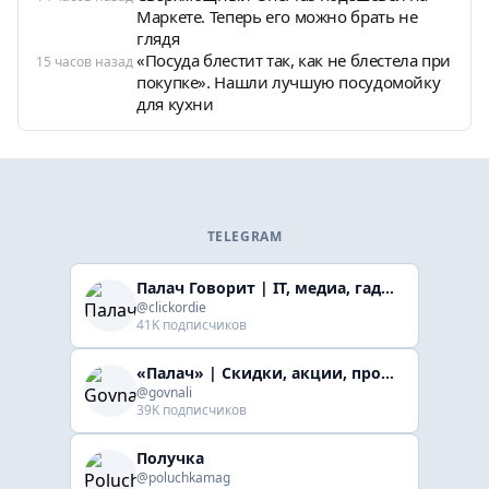
Маркете. Теперь его можно брать не
глядя
«Посуда блестит так, как не блестела при
15 часов назад
покупке». Нашли лучшую посудомойку
для кухни
TELEGRAM
Палач Говорит | IT, медиа, гaджеты, скидки
@clickordie
41K подписчиков
«Палач» | Скидки, акции, промокоды
@govnali
39K подписчиков
Получка
@poluchkamag