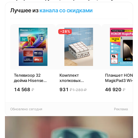
Лучшее из
канала со скидками
−28%
Телевизор 32
Комплект
Планшет HONO
дюйма Hisense
хлопковых
MagicPad3 Wi-Fi,
32E44SL (2026)
кухонных
13,3", процессор
14 568
931
46 920
₽
₽
₽
1 289 ₽
Смарт ТВ HD
полотенец 4 шт,
Snapdragon 8,
Pragma Rumlup,
16ГБ/512ГБ, EU
переменчивый
белый
Обновлено сегодня
Реклама