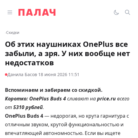
Перейти к содержимому
Открыть главное меню
Палач
Переклю
Пои
‹
Скидки
Об этих наушниках OnePlus все
забыли, а зря. У них вообще нет
недостатков
·
Данила Басов
18 июня 2026 11:51
Вспоминаем и забираем со скидкой.
Коротко:
OnePlus Buds 4
сливают на
price.ru
всего
от
5310 рублей
.
OnePlus Buds 4
— недорогая, но крута гарнитура с
отличным звуком, крутой функциональностью и
впечатляющей автономностью. Если вы ищете