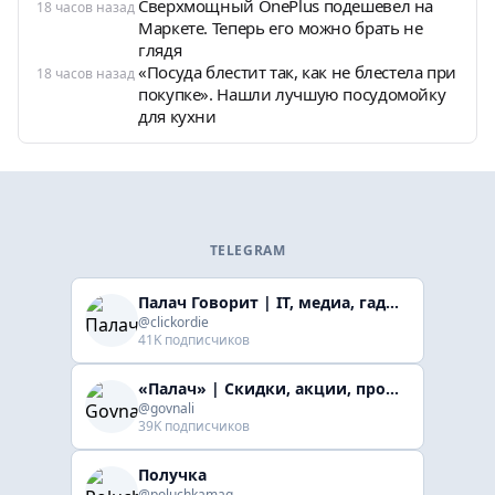
Сверхмощный OnePlus подешевел на
18 часов назад
Маркете. Теперь его можно брать не
глядя
«Посуда блестит так, как не блестела при
18 часов назад
покупке». Нашли лучшую посудомойку
для кухни
TELEGRAM
Палач Говорит | IT, медиа, гaджеты, скидки
@clickordie
41K подписчиков
«Палач» | Скидки, акции, промокоды
@govnali
39K подписчиков
Получка
@poluchkamag