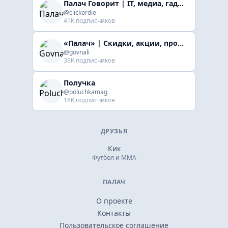
Палач Говорит | IT, медиа, гaджеты, скидки
@clickordie
41K подписчиков
«Палач» | Скидки, акции, промокоды
@govnali
39K подписчиков
Получка
@poluchkamag
16K подписчиков
ДРУЗЬЯ
Кик
Футбол и ММА
ПАЛАЧ
О проекте
Контакты
Пользовательское соглашение