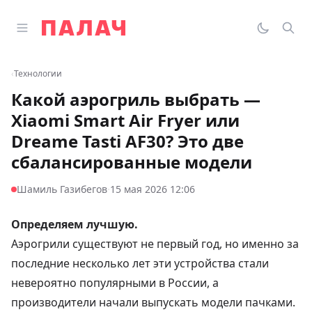
Перейти к содержимому
Открыть главное меню
Палач
Переклю
Пои
‹
Технологии
Какой аэрогриль выбрать —
Xiaomi Smart Air Fryer или
Dreame Tasti AF30? Это две
сбалансированные модели
·
Шамиль Газибегов
15 мая 2026 12:06
Определяем лучшую.
Аэрогрили существуют не первый год, но именно за
последние несколько лет эти устройства стали
невероятно популярными в России, а
производители начали выпускать модели пачками.