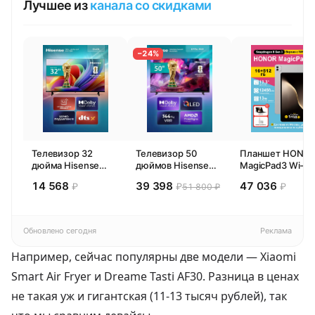
Лучшее из
канала со скидками
−24%
Телевизор 32
Телевизор 50
Планшет HONO
дюйма Hisense
дюймов Hisense
MagicPad3 Wi-Fi,
32E44SL (2026)
50E77SL PRO
13,3", процессор
14 568
39 398
47 036
₽
₽
₽
51 800 ₽
Смарт ТВ HD
(2026) Смарт ТВ
Snapdragon 8,
4К
16ГБ/512ГБ, EU
Обновлено сегодня
Реклама
Например, сейчас популярны две модели —
Xiaomi
Smart Air Fryer
и
Dreame Tasti AF30.
Разница в ценах
не такая уж и гигантская (11-13 тысяч рублей), так