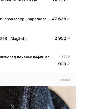
47 638
₽
Планшет HONOR MagicPad3 Wi-Fi, 13,3", процессор Snapdragon 8, 16ГБ/512ГБ, EU
2 952
₽
25Вт, MagSafe
Подарочный набор сладостей Милка, шоколад печенье вафли ассорти Milka
4 890 ₽
1 939
₽
Реклама