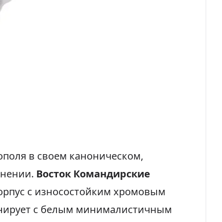
ополя в своем каноническом,
лнении.
Восток Командирские
орпус с износостойким хромовым
онирует с белым минималистичным