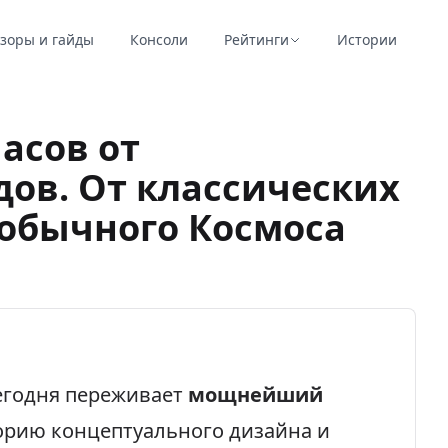
зоры и гайды
Консоли
Рейтинги
Истории
асов от
ов. От классических
еобычного Космоса
егодня переживает
мощнейший
торию концептуального дизайна и