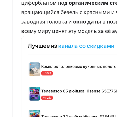
циферблатом под
органическим ст
вращающийся безель с красными и
заводная головка и
окно даты
в поз
всему миру ценят эту модель за её а
Лучшее из
канала со скидками
−30%
Телевизор 65 дюймов Hisense 65E77S
−12%
Телевизор 32 дюйма Hisense 32E44SL