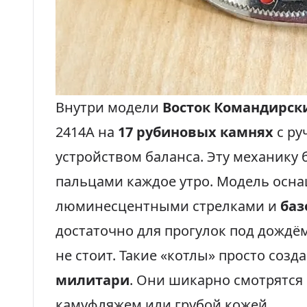
Внутри модели
Восток Командирски
2414А на
17 рубиновых камнях
с ру
устройством баланса. Эту механику
пальцами каждое утро. Модель осн
люминесцентными стрелками и
баз
достаточно для прогулок под дождём
не стоит. Такие «котлы» просто созд
милитари
. Они шикарно смотрятся
камуфляжем или грубой кожей.