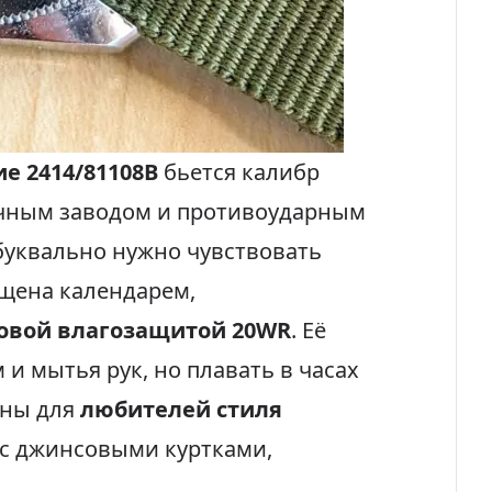
е 2414/81108B
бьется калибр
чным заводом и противоударным
 буквально нужно чувствовать
ащена календарем,
овой влагозащитой 20WR
. Её
 и мытья рук, но плавать в часах
аны для
любителей стиля
 с джинсовыми куртками,