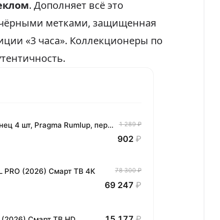
еклом
. Дополняет всё это
 чёрными метками, защищенная
иции «3 часа». Коллекционеры по
утентичность.
Комплект хлопковых кухонных полотенец 4 шт, Pragma Rumlup, переменчивый белый
1 289 ₽
902
₽
L PRO (2026) Смарт ТВ 4К
78 300 ₽
69 247
₽
15 177
₽
 (2026) Смарт ТВ HD