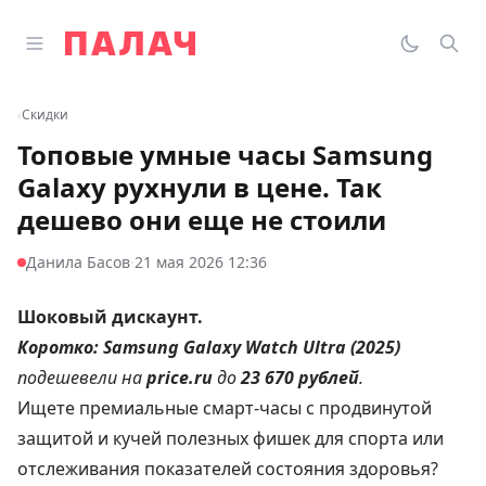
Перейти к содержимому
Открыть главное меню
Палач
Переклю
Пои
‹
Скидки
Топовые умные часы Samsung
Galaxy рухнули в цене. Так
дешево они еще не стоили
·
Данила Басов
21 мая 2026 12:36
Шоковый дискаунт.
Коротко:
Samsung Galaxy Watch Ultra (2025)
подешевели на
price.ru
до
23 670 рублей
.
Ищете премиальные смарт-часы с продвинутой
защитой и кучей полезных фишек для спорта или
отслеживания показателей состояния здоровья?