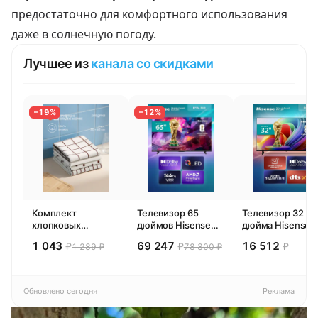
предостаточно для комфортного использования
даже в солнечную погоду.
Лучшее из
канала со скидками
−19%
−12%
Комплект
Телевизор 65
Телевизор 32
хлопковых
дюймов Hisense
дюйма Hisense
кухонных
65E77SL PRO
32E44SL (2026)
1 043
69 247
16 512
₽
₽
₽
1 289 ₽
78 300 ₽
полотенец 4 шт,
(2026) Смарт ТВ
Смарт ТВ HD
Pragma Rumlup,
4К
переменчивый
белый
Обновлено сегодня
Реклама