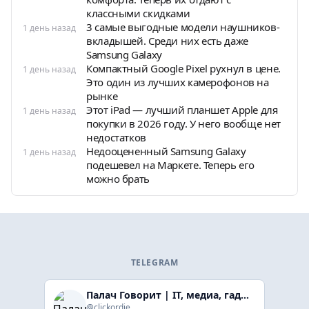
классными скидками
3 самые выгодные модели наушников-
1 день назад
вкладышей. Среди них есть даже
Samsung Galaxy
Компактный Google Pixel рухнул в цене.
1 день назад
Это один из лучших камерофонов на
рынке
Этот iPad — лучший планшет Apple для
1 день назад
покупки в 2026 году. У него вообще нет
недостатков
Недооцененный Samsung Galaxy
1 день назад
подешевел на Маркете. Теперь его
можно брать
TELEGRAM
Палач Говорит | IT, медиа, гaджеты, скидки
@clickordie