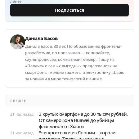
ленте
Подписаться
Данила Басов
Данила Басов, 30 лет. По образованию фронтенд-
разработчик, по призванию — копирайтер,
саундпродюсер, комнатный геймер. Пишу на
«Палаче» о самых выгодных предложениях на
смартфоны, мелкие гаджеты и электронику. Шарю
за новинки в мире технологий и аниме.
СВЕЖЕЕ
3 крутых смартфона до 30 тысяч рублей.
21 час назад
От камерофона Huawei до убийцы
флагманов от Xiaomi
Эти кроссовки из Японии – короли
21 час назад
комфорта. Теперь их отдают с