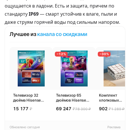
ощущается в ладони. Есть и защита, причем по
стандарту
IP69
— смарт устойчив к влаге, пыли и
даже струям горячей воды под сильным напором.
Лучшее из
канала со скидками
−12%
−30%
Телевизор 32
Телевизор 65
Комплект
дюйма Hisense
дюймов Hisense
хлопковых
32E44SL (2026)
65E77SL PRO
кухонных
15 177
69 247
902
₽
₽
₽
78 300 ₽
1 289 ₽
Смарт ТВ HD
(2026) Смарт ТВ
полотенец 4 шт,
4К
Pragma Rumlup,
переменчивый
белый
Обновлено сегодня
Реклама