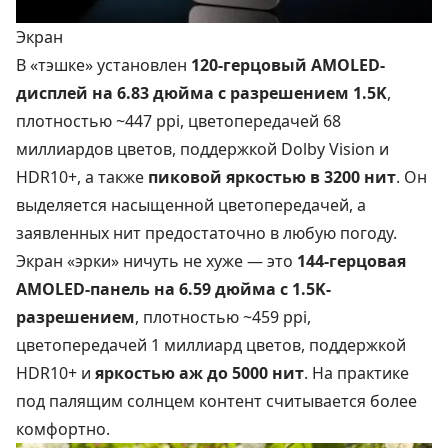
Экран
В «тэшке» установлен
120-герцовый AMOLED-
дисплей на 6.83 дюйма с разрешением 1.5K
,
плотностью ~447 ppi, цветопередачей 68
миллиардов цветов, поддержкой Dolby Vision и
HDR10+, а также
пиковой яркостью в 3200 нит
. Он
выделяется насыщенной цветопередачей, а
заявленных нит предостаточно в любую погоду.
Экран «эрки» ничуть не хуже — это
144-герцовая
AMOLED-панель на 6.59 дюйма с 1.5K-
разрешением
, плотностью ~459 ppi,
цветопередачей 1 миллиард цветов, поддержкой
HDR10+ и
яркостью аж до 5000 нит
. На практике
под палящим солнцем контент считывается более
комфортно.