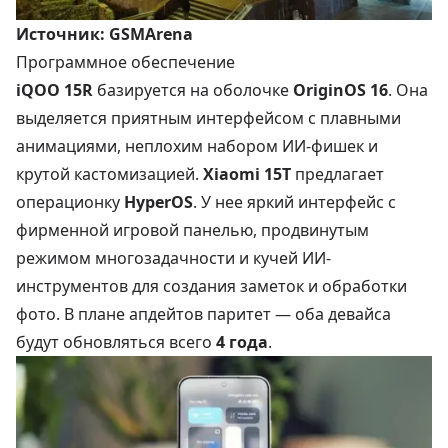
Источник:
GSMArena
Программное обеспечение
iQOO 15R
базируется на оболочке
OriginOS 16
. Она
выделяется приятным интерфейсом с плавными
анимациями, неплохим набором ИИ-фишек и
крутой кастомизацией.
Xiaomi 15T
предлагает
операционку
HyperOS
. У нее яркий интерфейс с
фирменной игровой панелью, продвинутым
режимом многозадачности и кучей ИИ-
инструментов для создания заметок и обработки
фото. В плане апдейтов паритет — оба девайса
будут обновляться всего
4 года
.