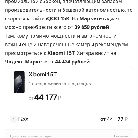
премиальной сборкой, впечатляющим запасом
производительности и бешеной автономностью, то
скорее хватайте
iQOO 15R
. На
Маркете
гаджет
можно приобрести всего от
39 859 рублей
.
Тем, кому помимо мощности и автономности
важны еще и навороченные камеры рекомендуем
присмотреться к
Xiaomi 15T
. Хитяра висит на
Яндекс.Маркете
от
44 424 рублей
.
Xiaomi 15T
1 предложение от продавцов
44 177
₽
ОТ
от 44 177
₽
TEХX
1
Цены обновлены сегодня
Реклама