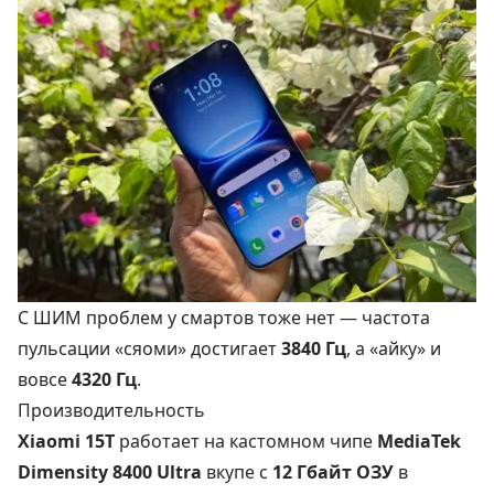
С ШИМ проблем у смартов тоже нет — частота
пульсации «сяоми» достигает
3840 Гц
, а «айку» и
вовсе
4320 Гц
.
Производительность
Xiaomi 15T
работает на кастомном чипе
MediaTek
Dimensity 8400 Ultra
вкупе с
12 Гбайт ОЗУ
в