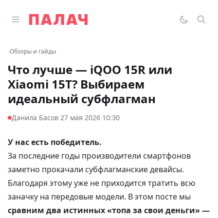
Перейти к содержимому
Открыть главное меню
Палач
Переклю
Пои
‹
Обзоры и гайды
Что лучше — iQOO 15R или
Xiaomi 15T? Выбираем
идеальный субфлагман
·
Данила Басов
27 мая 2026 10:30
У нас есть победитель.
За последние годы производители смартфонов
заметно прокачали субфлагманские девайсы.
Благодаря этому уже не приходится тратить всю
заначку на передовые модели. В этом посте мы
сравним два истинных «топа за свои деньги» —