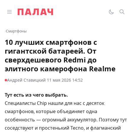
Перейти к содержимому
Открыть главное меню
Палач
Переклю
Пои
‹
Смартфоны
10 лучших смартфонов с
гигантской батареей. От
сверхдешевого Redmi до
элитного камерофона Realme
·
Андрей Ставицкий
11 мая 2026 14:52
Тут есть из чего выбрать.
Специалисты Chip
нашли
для нас с десяток
смартфонов, которые объединяет одна
особенность — огромный аккумулятор. Поэтому тут
соседствуют и простенький Tecno, и флагманский