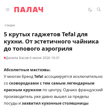
Перейти к содержимому
Открыть главное меню
Палач
Переклю
Пои
‹
Скидки
5 крутых гаджетов Tefal для
кухни. От эстетичного чайника
до топового аэрогриля
·
Данила Басов
6 июня 2026 10:31
Абсолютные мастхэвы.
У многих бренд
Tefal
ассоциируется исключительно
со
сковородками с тем самым легендарным
красным кружком
по центру. Однако французский
производитель уже давно вышел за пределы
посуды и
захватил кухонные столешницы