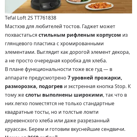
Tefal Loft 2S TT761838
Мастхэв для любителей тостов. Гаджет может
похвастаться
стильным рифленым корпусом
из
глянцевого пластика с хромированными
элементами. Выглядит как дорогой элемент декора,
а не просто очередная коробка для хлеба.
В плане функциональности тоже все гуд — в
аппарате предусмотрено
7 уровней прожарки,
разморозка, подогрев
и экстренная кнопка Stop. К
тому же
слоты выполнены широкими
, так что в
них легко поместятся не только стандартные
квадратные тосты, но и толстые ломти
деревенского хлеба или даже разрезанный
круассан. Берем и готовим вкуснейшие сендвичи.