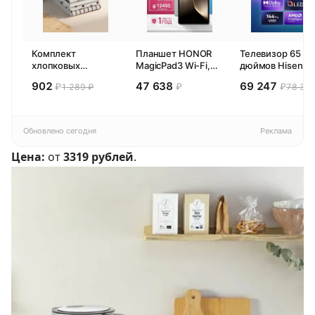
Комплект
Планшет HONOR
Телевизор 65
хлопковых
MagicPad3 Wi-Fi,
дюймов Hisense
кухонных
13,3", процессор
65E77SL PRO
902
47 638
69 247
₽
₽
₽
1 289 ₽
78 300
полотенец 4 шт,
Snapdragon 8,
(2026) Смарт ТВ
Pragma Rumlup,
16ГБ/512ГБ, EU
4К
переменчивый
белый
Обновлено сегодня
Реклама
Цена:
от
3319 рублей
.