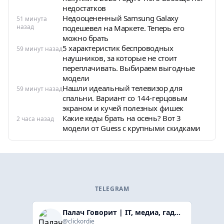
недостатков
Недооцененный Samsung Galaxy
51 минута
назад
подешевел на Маркете. Теперь его
можно брать
5 характеристик беспроводных
59 минут назад
наушников, за которые не стоит
переплачивать. Выбираем выгодные
модели
Нашли идеальный телевизор для
59 минут назад
спальни. Вариант со 144-герцовым
экраном и кучей полезных фишек
Какие кеды брать на осень? Вот 3
2 часа назад
модели от Guess с крупными скидками
TELEGRAM
Палач Говорит | IT, медиа, гaджеты, скидки
@clickordie