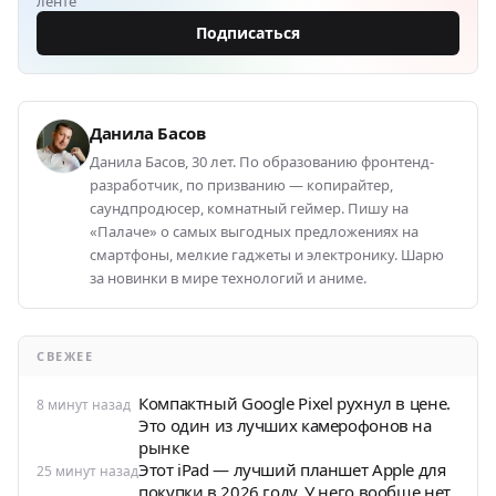
ленте
Подписаться
Данила Басов
Данила Басов, 30 лет. По образованию фронтенд-
разработчик, по призванию — копирайтер,
саундпродюсер, комнатный геймер. Пишу на
«Палаче» о самых выгодных предложениях на
смартфоны, мелкие гаджеты и электронику. Шарю
за новинки в мире технологий и аниме.
СВЕЖЕЕ
Компактный Google Pixel рухнул в цене.
8 минут назад
Это один из лучших камерофонов на
рынке
Этот iPad — лучший планшет Apple для
25 минут назад
покупки в 2026 году. У него вообще нет