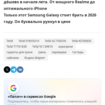
дёшево в начале лета. От мощного Realme до
оптимального iPhone
Только этот Samsung Galaxy стоит брать в 2026
году. Он буквально рухнул в цене
Tefal
Tefal EY855D10
Tefal GC750D30
Tefal KI700830
Tefal TT761838
Tefal VC139810
аэрогрили
гаджеты для кухни
гриль
пароварки
тостеры
чайники
Яндекс.Маркет
«Палач» в сервисах Google
Подпишитесь, чтобы наши материалы появлялись в вашей