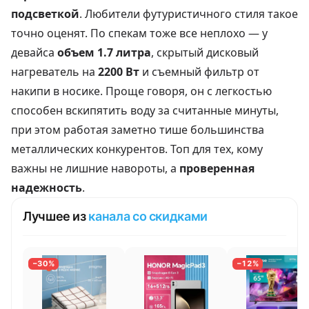
подсветкой
. Любители футуристичного стиля такое
точно оценят. По спекам тоже все неплохо — у
девайса
объем 1.7 литра
, скрытый дисковый
нагреватель на
2200 Вт
и съемный фильтр от
накипи в носике. Проще говоря, он с легкостью
способен вскипятить воду за считанные минуты,
при этом работая заметно тише большинства
металлических конкурентов. Топ для тех, кому
важны не лишние навороты, а
проверенная
надежность
.
Лучшее из
канала со скидками
−30%
−12%