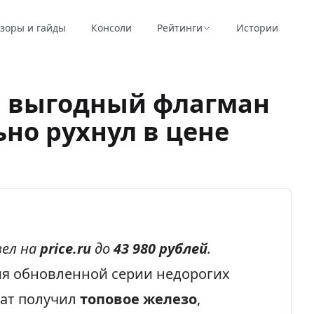
зоры и гайды
Консоли
Рейтинги
Истории
й выгодный флагман
ьно рухнул в цене
ел на
price.ru
до
43 980 рублей
.
я обновленной серии недорогих
рат получил
топовое железо
,