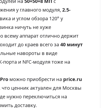
модулей на
50+50+8 МП
с
жения у главного модуля,
2.5-
вика и углом обзора 120° у
винка ничуть не хуже
ко всему аппарат отлично держит
оходит до краев всего за
40 минут
альные навороты в виде
ИК-порта и NFC-модуля тоже на
 Pro
можно приобрести на
price.ru
, что ценник актуален для Москвы
оде нужно переключиться на
рмить доставку.