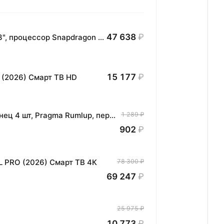
47 638
₽
Планшет HONOR MagicPad3 Wi-Fi, 13,3", процессор Snapdragon 8, 16ГБ/512ГБ, EU
15 177
₽
 (2026) Смарт ТВ HD
Комплект хлопковых кухонных полотенец 4 шт, Pragma Rumlup, переменчивый белый
1 289 ₽
902
₽
L PRO (2026) Смарт ТВ 4К
78 300 ₽
69 247
₽
25 975 ₽
10 773
₽