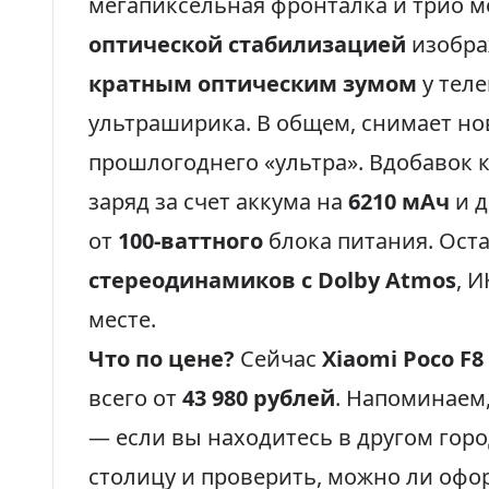
мегапиксельная фронталка и трио 
оптической стабилизацией
изобра
кратным оптическим зумом
у теле
ультраширика. В общем, снимает но
прошлогоднего «ультра». Вдобавок 
заряд за счет аккума на
6210 мАч
и д
от
100-ваттного
блока питания. Ост
стереодинамиков с Dolby Atmos
, 
месте.
Что по цене?
Сейчас
Xiaomi Poco F8
всего от
43 980 рублей
. Напоминаем
— если вы находитесь в другом гор
столицу и проверить, можно ли офо