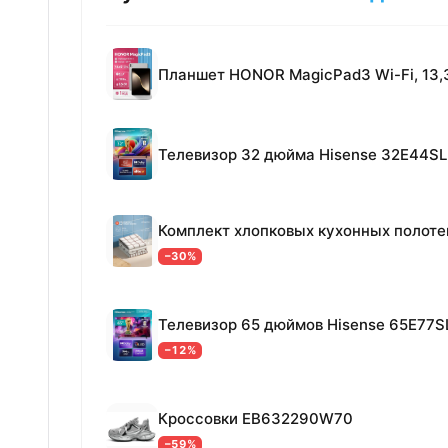
Телевизор 32 дюйма Hisense 32E44SL
−30%
Телевизор 65 дюймов Hisense 65E77S
−12%
Кроссовки EB632290W70
−59%