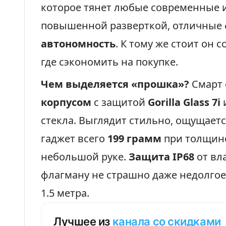
которое тянет любые современные 
повышенной разверткой, отличные
автономность
. К тому же стоит он
где сэкономить на покупке.
Чем выделяется «прошка»?
Смарт 
корпусом
с защитой
Gorilla Glass 7i
стекла. Выглядит стильно, ощущаетс
гаджет всего
199 грамм
при толщине
небольшой руке.
Защита IP68
от вла
флагману не страшно даже недолгое 
1.5 метра.
Лучшее из
канала со скидками