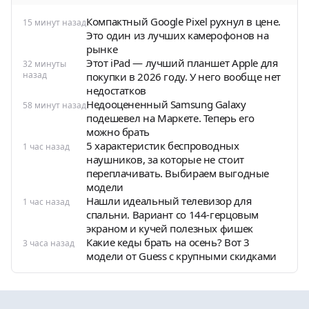
Компактный Google Pixel рухнул в цене.
15 минут назад
Это один из лучших камерофонов на
рынке
Этот iPad — лучший планшет Apple для
32 минуты
назад
покупки в 2026 году. У него вообще нет
недостатков
Недооцененный Samsung Galaxy
58 минут назад
подешевел на Маркете. Теперь его
можно брать
5 характеристик беспроводных
1 час назад
наушников, за которые не стоит
переплачивать. Выбираем выгодные
модели
Нашли идеальный телевизор для
1 час назад
спальни. Вариант со 144-герцовым
экраном и кучей полезных фишек
Какие кеды брать на осень? Вот 3
3 часа назад
модели от Guess с крупными скидками