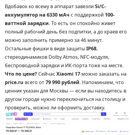
Вдобавок ко всему в аппарат завезли
Si/C-
аккумулятор на 6330 мАч
с поддержкой
100-
ваттной зарядки
. То есть он спокойно живет
полный рабочий день без подпитки, а до краев его
можно заполнить примерно за 46 минут.
Остальные фишки в виде защиты
IP68
,
стереодинамиков Dolby Atmos, NFC-модуля,
беспроводной зарядки и ИК-порта тоже на месте.
Что по цене?
Сейчас
Xiaomi 17
можно заказать на
price.ru
всего от
79 990 рублей
. Напоминаем, что
ценник указан для Москвы — если вы находитесь в
другом городе нужно переключиться на столицу и
проверить, можно ли оформить доставку.