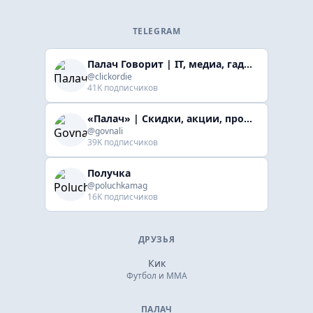
TELEGRAM
Палач Говорит | IT, медиа, гaджеты, скидки
@clickordie
41K подписчиков
«Палач» | Скидки, акции, промокоды
@govnali
39K подписчиков
Получка
@poluchkamag
16K подписчиков
ДРУЗЬЯ
Кик
Футбол и ММА
ПАЛАЧ