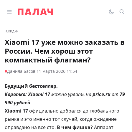
Перейти к содержимому
Открыть главное меню
Палач
Переклю
Пои
‹
Скидки
Xiaomi 17 уже можно заказать в
России. Чем хорош этот
компактный флагман?
·
Данила Басов
11 марта 2026 11:54
Будущий бестселлер.
Коротко:
Xiaomi 17
можно урвать на
price.ru
от
79
990 рублей
.
Xiaomi 17
официально добрался до глобального
рынка и это именно тот случай, когда ожидание
оправдано на все сто.
В чем фишка?
Аппарат