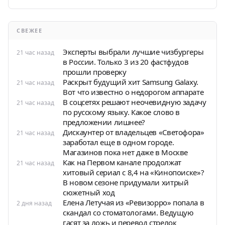
СВЕЖЕЕ
Эксперты выбрали лучшие чизбургеры
21 час назад
в России. Только 3 из 20 фастфудов
прошли проверку
Раскрыт будущий хит Samsung Galaxy.
21 час назад
Вот что известно о недорогом аппарате
В соцсетях решают неочевидную задачу
21 час назад
по русскому языку. Какое слово в
предложении лишнее?
Дискаунтер от владельцев «Светофора»
21 час назад
заработал еще в одном городе.
Магазинов пока нет даже в Москве
Как на Первом канале продолжат
21 час назад
хитовый сериал с 8,4 на «Кинопоиске»?
В новом сезоне придумали хитрый
сюжетный ход
Елена Летучая из «Ревизорро» попала в
2 дня назад
скандал со стоматологами. Ведущую
гасят за ложь и перевод стрелок