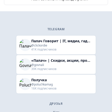
TELEGRAM
Палач Говорит | IT, медиа, гaджеты, скидки
@clickordie
41K подписчиков
«Палач» | Скидки, акции, промокоды
@govnali
39K подписчиков
Получка
@poluchkamag
16K подписчиков
ДРУЗЬЯ