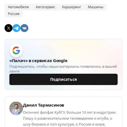
Автомобили
Автосервис
Каршеринг
Машины
Россия
«Палач» в сервисах Google
Подпишитесь, чтобы наши материалы появлялись в вашей
ленте
Подписаться
Данил Тармасинов
Окончил филфак КубГУ, больше 10 лет в индустрии.
Пишу о развлекательном телевидении и ютубе, о
шоу-бизнесе и поп-культуре, о России и мире.