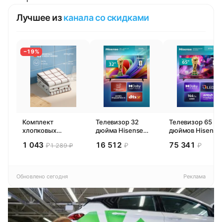
Лучшее из
канала со скидками
−19%
Комплект
Телевизор 32
Телевизор 65
хлопковых
дюйма Hisense
дюймов Hisense
кухонных
32E44SL (2026)
65E77SL PRO
1 043
16 512
75 341
₽
₽
₽
1 289 ₽
полотенец 4 шт,
Смарт ТВ HD
(2026) Смарт ТВ
Pragma Rumlup,
4К
переменчивый
белый
Обновлено сегодня
Реклама