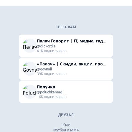
TELEGRAM
Палач Говорит | IT, медиа, гaджеты, скидки
@clickordie
41K подписчиков
«Палач» | Скидки, акции, промокоды
@govnali
39K подписчиков
Получка
@poluchkamag
16K подписчиков
ДРУЗЬЯ
Кик
Футбол и ММА