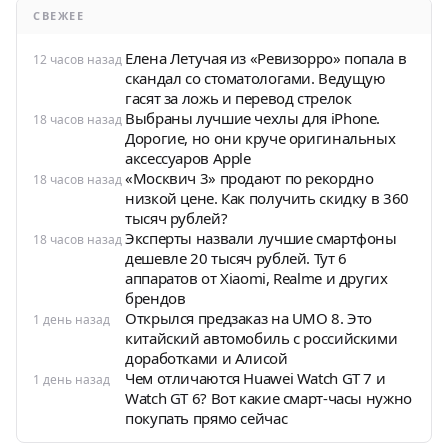
СВЕЖЕЕ
Елена Летучая из «Ревизорро» попала в
12 часов назад
скандал со стоматологами. Ведущую
гасят за ложь и перевод стрелок
Выбраны лучшие чехлы для iPhone.
18 часов назад
Дорогие, но они круче оригинальных
аксессуаров Apple
«Москвич 3» продают по рекордно
18 часов назад
низкой цене. Как получить скидку в 360
тысяч рублей?
Эксперты назвали лучшие смартфоны
18 часов назад
дешевле 20 тысяч рублей. Тут 6
аппаратов от Xiaomi, Realme и других
брендов
Открылся предзаказ на UMO 8. Это
1 день назад
китайский автомобиль с российскими
доработками и Алисой
Чем отличаются Huawei Watch GT 7 и
1 день назад
Watch GT 6? Вот какие смарт-часы нужно
покупать прямо сейчас