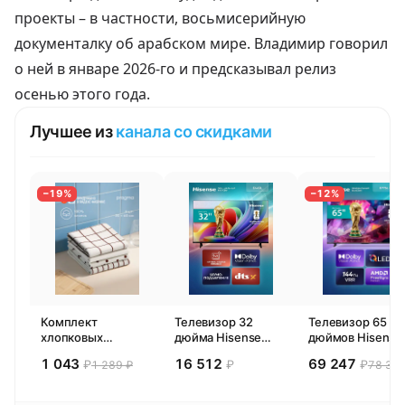
проекты – в частности, восьмисерийную
документалку об арабском мире
. Владимир говорил
о ней в январе 2026-го и предсказывал релиз
осенью этого года.
Лучшее из
канала со скидками
−19%
−12%
Комплект
Телевизор 32
Телевизор 65
хлопковых
дюйма Hisense
дюймов Hisense
кухонных
32E44SL (2026)
65E77SL PRO
1 043
16 512
69 247
₽
₽
₽
1 289 ₽
78 300
полотенец 4 шт,
Смарт ТВ HD
(2026) Смарт ТВ
Pragma Rumlup,
4К
переменчивый