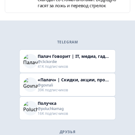
гасят за ложь и перевод стрелок
TELEGRAM
Палач Говорит | IT, медиа, гaджеты, скидки
@clickordie
41K подписчиков
«Палач» | Скидки, акции, промокоды
@govnali
39K подписчиков
Получка
@poluchkamag
16K подписчиков
ДРУЗЬЯ