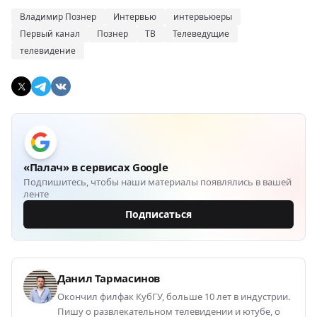
Владимир Познер
Интервью
интервьюеры
Первый канал
Познер
ТВ
Телеведущие
телевидение
«Палач» в сервисах Google
Подпишитесь, чтобы наши материалы появлялись в вашей
ленте
Подписаться
Данил Тармасинов
Окончил филфак КубГУ, больше 10 лет в индустрии.
Пишу о развлекательном телевидении и ютубе, о