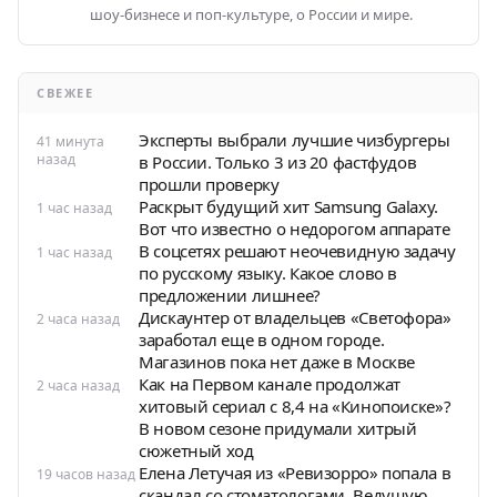
шоу-бизнесе и поп-культуре, о России и мире.
СВЕЖЕЕ
Эксперты выбрали лучшие чизбургеры
41 минута
назад
в России. Только 3 из 20 фастфудов
прошли проверку
Раскрыт будущий хит Samsung Galaxy.
1 час назад
Вот что известно о недорогом аппарате
В соцсетях решают неочевидную задачу
1 час назад
по русскому языку. Какое слово в
предложении лишнее?
Дискаунтер от владельцев «Светофора»
2 часа назад
заработал еще в одном городе.
Магазинов пока нет даже в Москве
Как на Первом канале продолжат
2 часа назад
хитовый сериал с 8,4 на «Кинопоиске»?
В новом сезоне придумали хитрый
сюжетный ход
Елена Летучая из «Ревизорро» попала в
19 часов назад
скандал со стоматологами. Ведущую