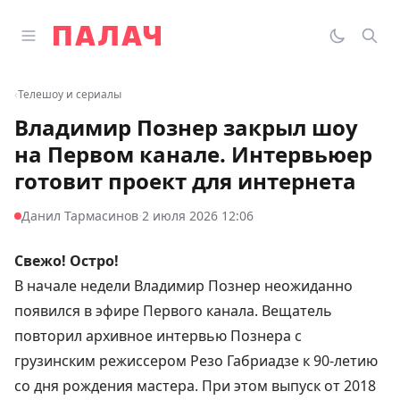
Перейти к содержимому
Открыть главное меню
Палач
Переклю
Пои
‹
Телешоу и сериалы
Владимир Познер закрыл шоу
на Первом канале. Интервьюер
готовит проект для интернета
·
Данил Тармасинов
2 июля 2026 12:06
Свежо! Остро!
В начале недели Владимир Познер неожиданно
появился в эфире Первого канала. Вещатель
повторил архивное интервью Познера с
грузинским режиссером Резо Габриадзе к 90-летию
со дня рождения мастера. При этом выпуск от 2018