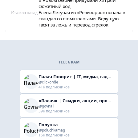
сюжетный ход
Елена Летучая из «Ревизорро» попала в
19 часов назад
скандал со стоматологами. Ведущую
гасят за ложь и перевод стрелок
TELEGRAM
Палач Говорит | IT, медиа, гaджеты, скидки
@clickordie
41K подписчиков
«Палач» | Скидки, акции, промокоды
@govnali
39K подписчиков
Получка
@poluchkamag
16K подписчиков