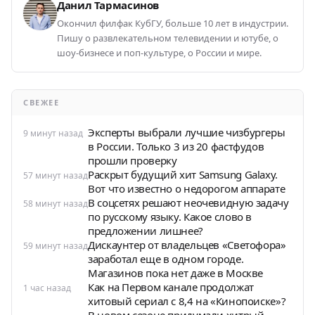
Данил Тармасинов
Окончил филфак КубГУ, больше 10 лет в индустрии.
Пишу о развлекательном телевидении и ютубе, о
шоу-бизнесе и поп-культуре, о России и мире.
СВЕЖЕЕ
Эксперты выбрали лучшие чизбургеры
9 минут назад
в России. Только 3 из 20 фастфудов
прошли проверку
Раскрыт будущий хит Samsung Galaxy.
57 минут назад
Вот что известно о недорогом аппарате
В соцсетях решают неочевидную задачу
58 минут назад
по русскому языку. Какое слово в
предложении лишнее?
Дискаунтер от владельцев «Светофора»
59 минут назад
заработал еще в одном городе.
Магазинов пока нет даже в Москве
Как на Первом канале продолжат
1 час назад
хитовый сериал с 8,4 на «Кинопоиске»?
В новом сезоне придумали хитрый