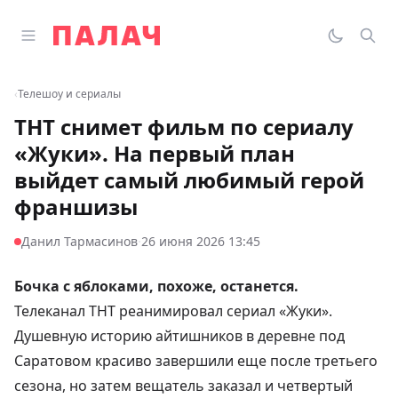
Перейти к содержимому
Открыть главное меню
Палач
Переклю
Пои
‹
Телешоу и сериалы
ТНТ снимет фильм по сериалу
«Жуки». На первый план
выйдет самый любимый герой
франшизы
·
Данил Тармасинов
26 июня 2026 13:45
Бочка с яблоками, похоже, останется.
Телеканал ТНТ реанимировал сериал «Жуки».
Душевную историю айтишников в деревне под
Саратовом красиво завершили еще после третьего
сезона, но затем вещатель заказал и четвертый