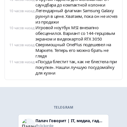
саундбара до компактной колонки
Легендарный флагман Samsung Galaxy
10 часов назад
рухнул в цене. Хватаем, пока он не исчез
из продажи
Игровой ноутбук MSI внезапно
10 часов назад
обесценился. Вариант со 144-герцовым
экраном и видеокартой RTX 3050
Сверхмощный OnePlus подешевел на
11 часов назад
Маркете. Теперь его можно брать не
глядя
«Посуда блестит так, как не блестела при
11 часов назад
покупке». Нашли лучшую посудомойку
для кухни
TELEGRAM
Палач Говорит | IT, медиа, гaджеты, скидки
@clickordie