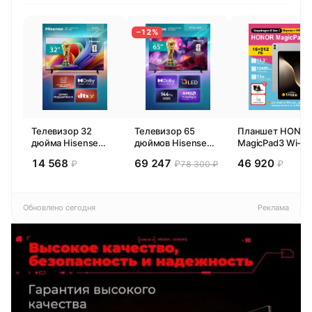
−12%
Телевизор 32
Телевизор 65
Планшет HONO
дюйма Hisense
дюймов Hisense
MagicPad3 Wi-Fi,
32E44SL (2026)
65E77SL PRO
13,3", процессор
14 568
69 247
46 920
₽
₽
₽
78 300 ₽
Смарт ТВ HD
(2026) Смарт ТВ
Snapdragon 8,
4К
16ГБ/512ГБ, EU
Обновлено сегодня
Реклама