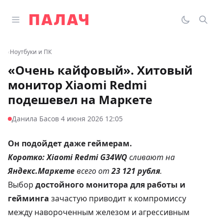
Перейти к содержимому
Открыть главное меню
Палач
Переклю
Пои
‹
Ноутбуки и ПК
«Очень кайфовый». Хитовый
монитор Xiaomi Redmi
подешевел на Маркете
·
Данила Басов
4 июня 2026 12:05
Он подойдет даже геймерам.
Коротко:
Xiaomi Redmi G34WQ
сливают на
Яндекс.Маркете
всего от
23 121 рубля
.
Выбор
достойного монитора для работы и
гейминга
зачастую приводит к компромиссу
между навороченным железом и агрессивным