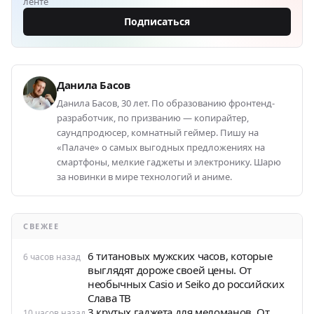
ленте
Подписаться
Данила Басов
Данила Басов, 30 лет. По образованию фронтенд-
разработчик, по призванию — копирайтер,
саундпродюсер, комнатный геймер. Пишу на
«Палаче» о самых выгодных предложениях на
смартфоны, мелкие гаджеты и электронику. Шарю
за новинки в мире технологий и аниме.
СВЕЖЕЕ
6 титановых мужских часов, которые
6 часов назад
выглядят дороже своей цены. От
необычных Casio и Seiko до российских
Слава ТВ
3 крутых гаджета для меломанов. От
10 часов назад