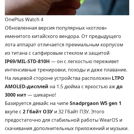
OnePlus Watch 4
Обновленная версия популярных «котлов»
именитого китайского вендора. От предыдущего
лота аппарат отличается премиальным корпусом
из титана с сапфировым стеклом и защитой
IP69/MIL-STD-810H
— он с легкостью переживет
интенсивные тренировки, походы и даже плавание.
На лицевой стороне устройства расположен
LTPO
AMOLED-дисплей
на 1.5 дюйма с яркостью аж
до
3000 нит
— шикарно!
Базируется девайс на чипе
Snadprgaon W5 gen 1
вкупе с
2 Гбайт ОЗУ
и 32 Гбайт ПЗУ. Этого
предостаточно для стабильной работы WearOS и
скачивания дополнительных приложений и музыки.