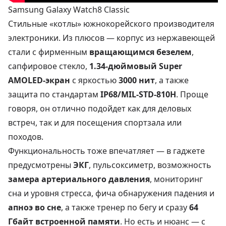
Samsung Galaxy Watch8 Classic
Стильные «котлы» южнокорейского производителя
электроники. Из плюсов — корпус из нержавеющей
стали с фирменным
вращающимся безелем
,
сапфировое стекло,
1.34-дюймовый Super
AMOLED-экран
с яркостью
3000 нит
, а также
защита по стандартам
IP68/MIL-STD-810H
. Проще
говоря, он отлично подойдет как для деловых
встреч, так и для посещения спортзала или
походов.
Функциональность тоже впечатляет — в гаджете
предусмотрены
ЭКГ
, пульсоксиметр, возможность
замера артериального давления
, мониторинг
сна и уровня стресса, фича обнаружения падения и
апноэ во сне
, а также тренер по бегу и сразу
64
Гбайт встроенной памяти
. Но есть и нюанс — с