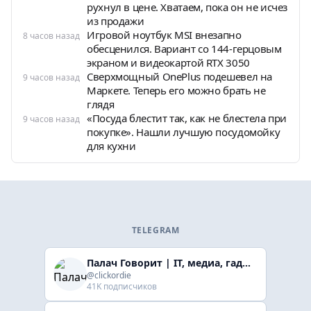
рухнул в цене. Хватаем, пока он не исчез
из продажи
Игровой ноутбук MSI внезапно
8 часов назад
обесценился. Вариант со 144-герцовым
экраном и видеокартой RTX 3050
Сверхмощный OnePlus подешевел на
9 часов назад
Маркете. Теперь его можно брать не
глядя
«Посуда блестит так, как не блестела при
9 часов назад
покупке». Нашли лучшую посудомойку
для кухни
TELEGRAM
Палач Говорит | IT, медиа, гaджеты, скидки
@clickordie
41K подписчиков