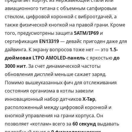
предлагает корпус из нержавеющей стали или
авиационного титана с объемным сапфировым
стеклом, цифровой коронкой с виброотдачей, а
также физической кнопкой на правой грани. Кроме
того, предусмотрены защита
5ATM/IP69
и
сертификация
EN13319
— девайс пригоден даже для
дайвинга. К экрану вопросов тоже нет — это
1.5-
дюймовая LTPO AMOLED-панель
с яркостью
до
3000 нит
. За счет динамической частоты
обновления дисплей меньше сажает заряд.
Помимо вышеуказанных фич для отслеживания
состояния организма в котлы завезли
инновационный набор датчиков
X-Tap
,
расположенный между цифровой коронкой и
кнопкой управления на грани корпуса. Он
позволяет «котлам» всего за
60 секунд
выдавать