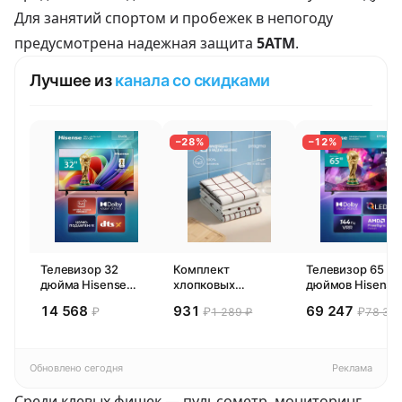
Для занятий спортом и пробежек в непогоду
предусмотрена надежная защита
5ATM
.
Лучшее из
канала со скидками
−28%
−12%
Телевизор 32
Комплект
Телевизор 65
дюйма Hisense
хлопковых
дюймов Hisense
32E44SL (2026)
кухонных
65E77SL PRO
14 568
931
69 247
₽
₽
₽
1 289 ₽
78 300
Смарт ТВ HD
полотенец 4 шт,
(2026) Смарт ТВ
Pragma Rumlup,
4К
переменчивый
белый
Обновлено сегодня
Реклама
Среди клевых фишек — пульсометр, мониторинг