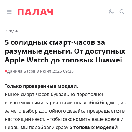
Перейти к содержимому
Открыть главное меню
Палач
Переклю
Пои
‹
Скидки
5 солидных смарт-часов за
разумные деньги. От доступных
Apple Watch до топовых Huawei
·
Данила Басов
3 июня 2026 09:25
Только проверенные модели.
Рынок смарт-часов буквально переполнен
всевозможными вариантами под любой бюджет, из-
за чего выбор достойного девайса превращается в
настоящий квест. Чтобы сэкономить ваше время и
нервы мы подобрали сразу
5 топовых моделей