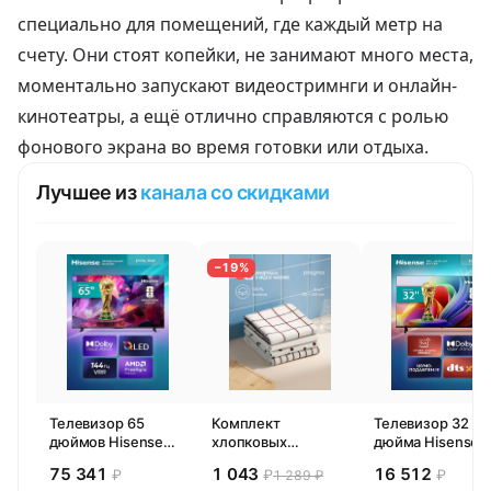
специально для помещений, где каждый метр на
счету. Они стоят копейки, не занимают много места,
моментально запускают видеостримнги и онлайн-
кинотеатры, а ещё отлично справляются с ролью
фонового экрана во время готовки или отдыха.
Лучшее из
канала со скидками
−19%
Телевизор 65
Комплект
Телевизор 32
дюймов Hisense
хлопковых
дюйма Hisense
65E77SL PRO
кухонных
32E44SL (2026)
75 341
1 043
16 512
₽
₽
₽
1 289 ₽
(2026) Смарт ТВ
полотенец 4 шт,
Смарт ТВ HD