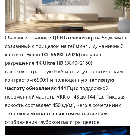
Сбалансированный
QLED-телевизор
на 55 дюймов,
созданный с прицелом на гейминг и динамичный
контент. Экран
TCL 55P8L (2026)
получил
разрешение
4K Ultra HD
(3840×2160),
высококонтрастную HVA-матрицу со статическим
контрастом 6500:1 и полноценную
нативную
частоту обновления 144 Гц
(с поддержкой
переменной частоты VRR от 48 до 144 Гц). Пиковая
яркость составляет 450 кд/м², чего в сочетании с
технологией
квантовых точек
хватает для
отображения глубокой палитры цветов.