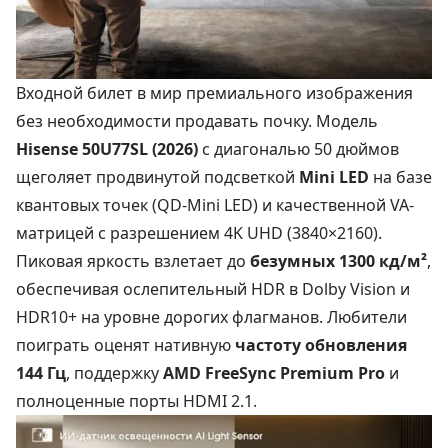
Входной билет в мир премиального изображения
без необходимости продавать почку. Модель
Hisense 50U77SL (2026)
с диагональю 50 дюймов
щеголяет продвинутой подсветкой
Mini LED
на базе
квантовых точек (QD-Mini LED) и качественной VA-
матрицей с разрешением 4K UHD (3840×2160).
Пиковая яркость взлетает до
безумных 1300 кд/м²
,
обеспечивая ослепительный HDR в Dolby Vision и
HDR10+ на уровне дорогих флагманов. Любители
поиграть оценят нативную
частоту обновления
144 Гц
, поддержку
AMD FreeSync Premium Pro
и
полноценные порты HDMI 2.1.