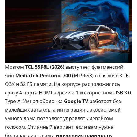
Мозгом
TCL 55P8L (2026)
выступает флагманский
чип
MediaTek Pentonic 700
(MT9653) в связке с 3 ГБ
ОЗУ и 32 ГБ памяти. На корпусе расположились
сразу 4 порта HDMI версии 2.1 и скоростной USB 3.0
Type-A. Умная оболочка
Google TV
работает без
малейших затыков, а интеграция с экосистемой
умного дома позволяет управлять девайсом
голосом. Отличный вариант, если вам нужна
большая диагональ,
идеальная плавность