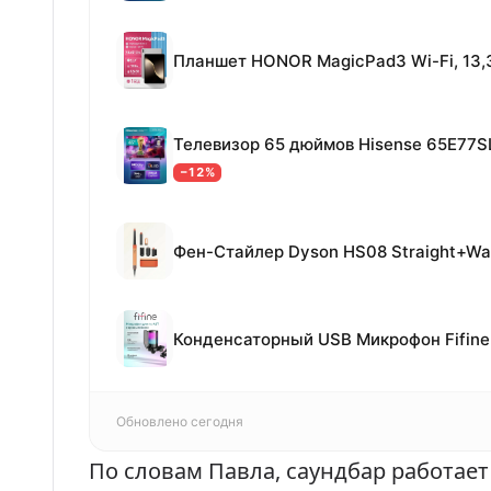
Телевизор 65 дюймов Hisense 65E77S
−12%
Фен-Стайлер Dyson HS08 Straight+Wa
Обновлено сегодня
По словам Павла, саундбар работает н