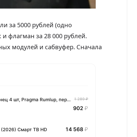
ели за
5000 рублей
(одно
к и флагман за
28 000 рублей
.
ых модулей и сабвуфер. Сначала
Комплект хлопковых кухонных полотенец 4 шт, Pragma Rumlup, переменчивый белый
1 289 ₽
902
₽
14 568
₽
 (2026) Смарт ТВ HD