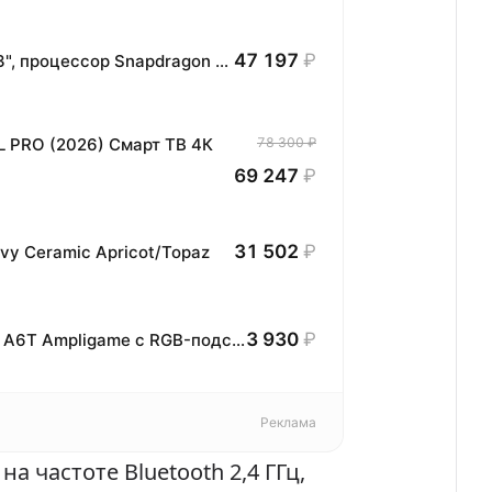
47 197
₽
Планшет HONOR MagicPad3 Wi-Fi, 13,3", процессор Snapdragon 8, 16ГБ/512ГБ, EU
L PRO (2026) Смарт ТВ 4К
78 300 ₽
69 247
₽
31 502
₽
vy Ceramic Apricot/Topaz
3 930
₽
Конденсаторный USB Микрофон Fifine A6T Ampligame с RGB-подсветкой, Black
Реклама
а частоте Bluetooth 2,4 ГГц,