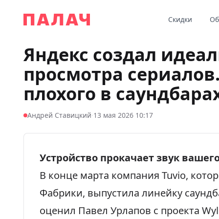
Перейти к содержимому
Скидки
Об
Палач
Яндекс создал идеа
просмотра сериалов.
плохого в саундбарах
·
Андрей Ставицкий
13 мая 2026 10:17
Устройство прокачает звук вашего
В конце марта компания Tuvio, кото
Фабрики,
выпустила
линейку саундб
оценил Павел Урлапов c проекта Wy