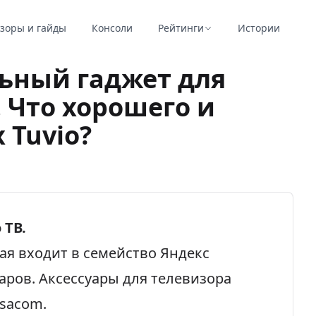
зоры и гайды
Консоли
Рейтинги
Истории
льный гаджет для
 Что хорошего и
 Tuvio?
 ТВ.
рая входит в семейство Яндекс
аров. Аксессуары для телевизора
lsacom.