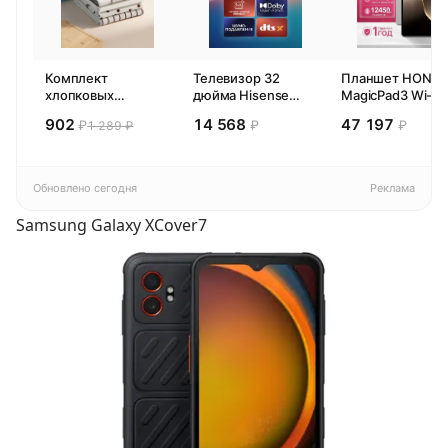
Комплект
Телевизор 32
Планшет HONO
хлопковых
дюйма Hisense
MagicPad3 Wi-Fi,
кухонных
32E44SL (2026)
13,3", процессор
902
14 568
47 197
₽
₽
₽
1 289 ₽
полотенец 4 шт,
Смарт ТВ HD
Snapdragon 8,
Pragma Rumlup,
16ГБ/512ГБ, EU
переменчивый
белый
Обновлено сегодня
Реклама
Samsung Galaxy XCover7