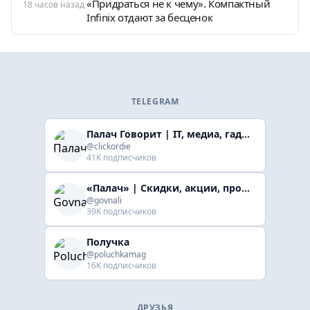
«Придраться не к чему». Компактный
18 часов назад
Infinix отдают за бесценок
TELEGRAM
Палач Говорит | IT, медиа, гaджеты, скидки
@clickordie
41K подписчиков
«Палач» | Скидки, акции, промокоды
@govnali
39K подписчиков
Получка
@poluchkamag
16K подписчиков
ДРУЗЬЯ