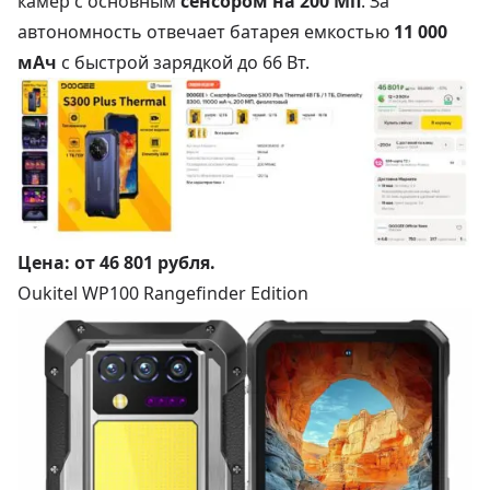
камер с основным
сенсором на 200 Мп
. За
автономность отвечает батарея емкостью
11 000
мАч
с быстрой зарядкой до 66 Вт.
Цена:
от 46 801 рубля
.
Oukitel WP100 Rangefinder Edition