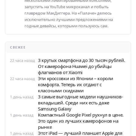
несколькими лимитированными консолями,
запустить на YouTube микроканал и побыть
главредом МакДиггера. На «Палаче» делюсь
исключительно лучшими предложениями на
годные девайсы, которыми пользуюсь сам.
СВЕЖЕЕ
3 крутых смартфона до 30 тысяч рублей.
22 часа назад
От камерофона Huawei до убийцы
флагманов от Xiaomi
Эти кроссовки из Японии – короли
22 часа назад
комфорта. Теперь их отдают с
классными скидками
3 самые выгодные модели наушников-
1 день назад
вкладышей. Среди них есть даже
Samsung Galaxy
Компактный Google Pixel рухнул в цене.
1 день назад
Это один из лучших камерофонов на
рынке
Этот iPad — лучший планшет Apple для
1 день назад