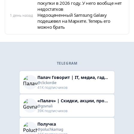
покупки в 2026 году. У него вообще нет
недостатков
Недооцененный Samsung Galaxy
1 день назад
подешевел на Маркете. Теперь его
можно брать
TELEGRAM
Палач Говорит | IT, медиа, гaджеты, скидки
@clickordie
41K подписчиков
«Палач» | Скидки, акции, промокоды
@govnali
39K подписчиков
Получка
@poluchkamag