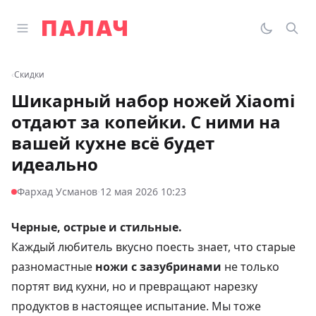
Перейти к содержимому
Открыть главное меню
Палач
Переклю
Пои
‹
Скидки
Шикарный набор ножей Xiaomi
отдают за копейки. С ними на
вашей кухне всё будет
идеально
·
Фархад Усманов
12 мая 2026 10:23
Черные, острые и стильные.
Каждый любитель вкусно поесть знает, что старые
разномастные
ножи с зазубринами
не только
портят вид кухни, но и превращают нарезку
продуктов в настоящее испытание. Мы тоже