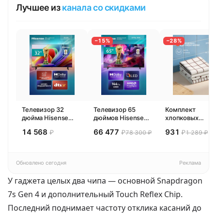
Лучшее из
канала со скидками
−15%
−28%
Телевизор 32
Телевизор 65
Комплект
дюйма Hisense
дюймов Hisense
хлопковых
32E44SL (2026)
65E77SL PRO
кухонных
14 568
66 477
931
₽
₽
₽
78 300 ₽
1 289 ₽
Смарт ТВ HD
(2026) Смарт ТВ
полотенец 4 шт,
4К
Pragma Rumlup,
переменчивый
белый
Обновлено сегодня
Реклама
У гаджета целых два чипа — основной Snapdragon
7s Gen 4 и дополнительный Touch Reflex Chip.
Последний поднимает частоту отклика касаний до