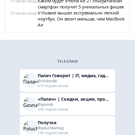
Каким будет iPhone Air 2? Ультратонкий
15 часов назад
смартфон получит 5 уникальных фишек
У Huawei вышел экстремально легкий
15 часов назад
ноутбук. Он весит меньше, чем MacBook
Air
TELEGRAM
Палач Говорит | IT, медиа, гaджеты, скидки
@clickordie
41K подписчиков
«Палач» | Скидки, акции, промокоды
@govnali
39K подписчиков
Получка
@poluchkamag
16K подписчиков