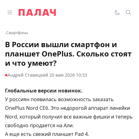
Перейти к содержимому
Открыть главное меню
Палач
Переклю
Пои
‹
Смартфоны
В России вышли смартфон и
планшет OnePlus. Сколько стоят
и что умеют?
·
Андрей Ставицкий
20 мая 2026 10:53
Глобальные версии новинок.
У россиян появилась возможность заказать
OnePlus Nord CE6. Это недорогой аппарат линейки
Nord, который получил все важные фишки и теперь
свободно продается на Али.
А еще есть свежий планшет Pad 4.