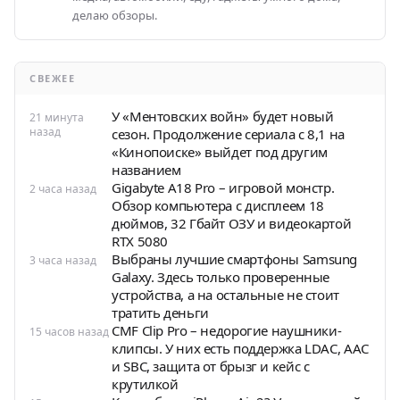
делаю обзоры.
СВЕЖЕЕ
У «Ментовских войн» будет новый
21 минута
назад
сезон. Продолжение сериала с 8,1 на
«Кинопоиске» выйдет под другим
названием
Gigabyte A18 Pro – игровой монстр.
2 часа назад
Обзор компьютера с дисплеем 18
дюймов, 32 Гбайт ОЗУ и видеокартой
RTX 5080
Выбраны лучшие смартфоны Samsung
3 часа назад
Galaxy. Здесь только проверенные
устройства, а на остальные не стоит
тратить деньги
CMF Clip Pro – недорогие наушники-
15 часов назад
клипсы. У них есть поддержка LDAC, AAC
и SBC, защита от брызг и кейс с
крутилкой