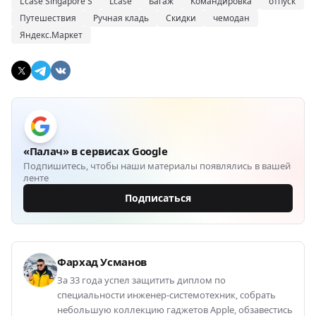
L'case Singapore S
Lcase
Багаж
Командировка
отпуск
Путешествия
Ручная кладь
Скидки
чемодан
Яндекс.Маркет
«Палач» в сервисах Google
Подпишитесь, чтобы наши материалы появлялись в вашей
ленте
Подписаться
Фархад Усманов
За 33 года успел защитить диплом по
специальности инженер-системотехник, собрать
небольшую коллекцию гаджетов Apple, обзавестись