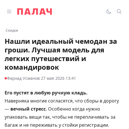
Перейти к содержимому
Открыть главное меню
Палач
Переклю
Пои
‹
Скидки
Нашли идеальный чемодан за
гроши. Лучшая модель для
легких путешествий и
командировок
·
Фархад Усманов
27 мая 2026 13:41
Его пустят в любую ручную кладь.
Наверняка многие согласятся, что сборы в дорогу
—
вечный стресс
. Особенно когда нужно
упаковать вещи так, чтобы не переплачивать за
багаж и не переживать у стойки регистрации.