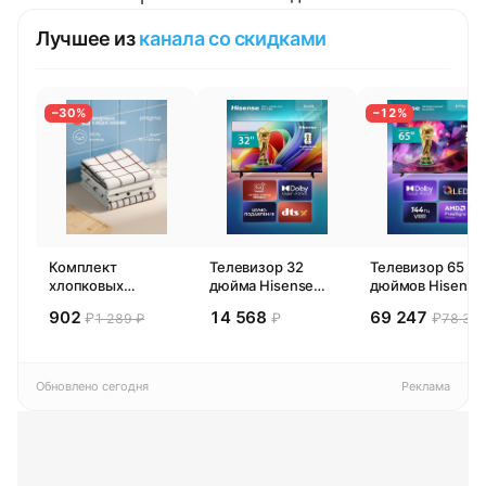
Лучшее из
канала со скидками
−30%
−12%
Комплект
Телевизор 32
Телевизор 65
хлопковых
дюйма Hisense
дюймов Hisense
кухонных
32E44SL (2026)
65E77SL PRO
902
14 568
69 247
₽
₽
₽
1 289 ₽
78 300
полотенец 4 шт,
Смарт ТВ HD
(2026) Смарт ТВ
Pragma Rumlup,
4К
переменчивый
белый
Обновлено сегодня
Реклама