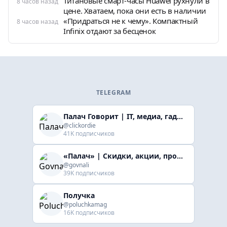
Титановые смарт-часы Huawei рухнули в
8 часов назад
цене. Хватаем, пока они есть в наличии
«Придраться не к чему». Компактный
8 часов назад
Infinix отдают за бесценок
TELEGRAM
Палач Говорит | IT, медиа, гaджеты, скидки
@clickordie
41K подписчиков
«Палач» | Скидки, акции, промокоды
@govnali
39K подписчиков
Получка
@poluchkamag
16K подписчиков