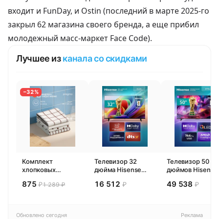
входит и FunDay, и Ostin (последний в марте 2025-го
закрыл 62 магазина своего бренда, а еще
прибил
молодежный масс-маркет Face Code
).
Лучшее из
канала со скидками
−32%
Комплект
Телевизор 32
Телевизор 50
хлопковых
дюйма Hisense
дюймов Hisense
кухонных
32E44SL (2026)
50E77SL PRO
875
16 512
49 538
₽
₽
₽
1 289 ₽
полотенец 4 шт,
Смарт ТВ HD
(2026) Смарт ТВ
Pragma Rumlup,
4К
переменчивый
белый
Обновлено сегодня
Реклама