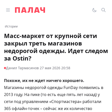
Перейти к содержимому
Открыть главное меню
Палач
Переклю
Пои
‹
Истории
Масс-маркет от крупной сети
закрыл треть магазинов
недорогой одежды. Идет следом
за Ostin?
·
Данил Тармасинов
27 мая 2026 20:58
Похоже, их не ждет ничего хорошего.
Магазины недорогой одежды FunDay появились в
2013 году. На пике (то есть еще пять лет назад) у
сети под управлением «Спортмастера» работали
365 офлайн-точек – сейчас же их количество