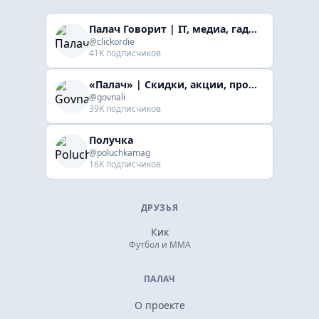
Палач Говорит | IT, медиа, гaджеты, скидки
@clickordie
41K подписчиков
«Палач» | Скидки, акции, промокоды
@govnali
39K подписчиков
Получка
@poluchkamag
16K подписчиков
ДРУЗЬЯ
Кик
Футбол и ММА
ПАЛАЧ
О проекте