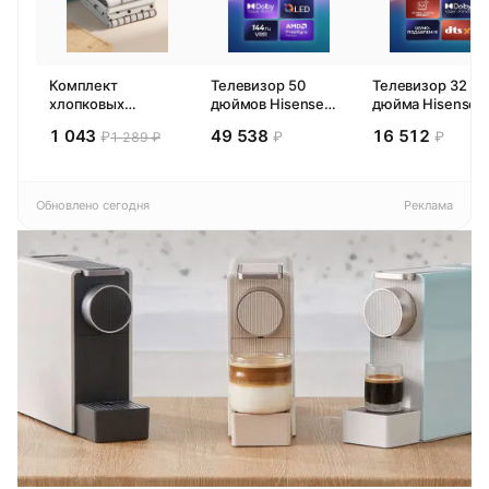
Комплект
Телевизор 50
Телевизор 32
хлопковых
дюймов Hisense
дюйма Hisense
кухонных
50E77SL PRO
32E44SL (2026)
1 043
49 538
16 512
₽
₽
₽
1 289 ₽
полотенец 4 шт,
(2026) Смарт ТВ
Смарт ТВ HD
Pragma Rumlup,
4К
переменчивый
белый
Обновлено сегодня
Реклама