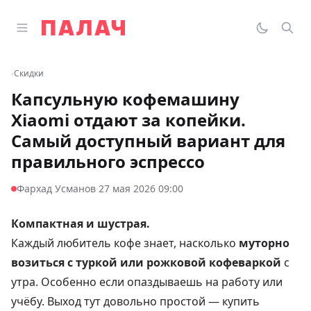
Перейти к содержимому
Открыть главное меню
Палач
Переклю
Пои
‹
Скидки
Капсульную кофемашину
Xiaomi отдают за копейки.
Самый доступный вариант для
правильного эспрессо
·
Фархад Усманов
27 мая 2026 09:00
Компактная и шустрая.
Каждый любитель кофе знает, насколько
муторно
возиться с туркой или рожковой кофеваркой
с
утра. Особенно если опаздываешь на работу или
учёбу. Выход тут довольно простой — купить