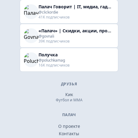
Палач Говорит | IT, медиа, гaджеты, скидки
@clickordie
41K подписчиков
«Палач» | Скидки, акции, промокоды
@govnali
39K подписчиков
Получка
@poluchkamag
16K подписчиков
ДРУЗЬЯ
Кик
Футбол и ММА
ПАЛАЧ
О проекте
Контакты