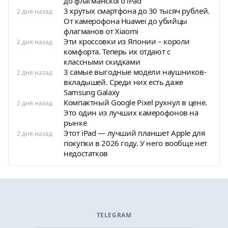
до флагманского iPad
3 крутых смартфона до 30 тысяч рублей.
2 дня назад
От камерофона Huawei до убийцы
флагманов от Xiaomi
Эти кроссовки из Японии – короли
2 дня назад
комфорта. Теперь их отдают с
классными скидками
3 самые выгодные модели наушников-
2 дня назад
вкладышей. Среди них есть даже
Samsung Galaxy
Компактный Google Pixel рухнул в цене.
2 дня назад
Это один из лучших камерофонов на
рынке
Этот iPad — лучший планшет Apple для
2 дня назад
покупки в 2026 году. У него вообще нет
недостатков
TELEGRAM