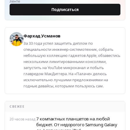
ленте
Подписаться
Фархад Усманов
За 33 года успел защитить диплом по
специальности инженер-системотехник, собрать
небольшую коллекцию гаджетов Apple, обзавестись
несколькими лимитированными консолями,
запустить на YouTube микроканал и побыть
главредом МакДиггера. На «Палаче» делюсь
исключительно лучшими предложениями на
годные девайсы, которыми пользуюсь сам.
СВЕЖЕЕ
7 компактных планшетов на любой
20 часов назад
бюджет. От недорогого Samsung Galaxy