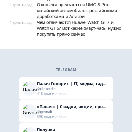
Открылся предзаказ на UMO 8. Это
1 день назад
китайский автомобиль с российскими
доработками и Алисой
Чем отличаются Huawei Watch GT 7 и
1 день назад
Watch GT 6? Вот какие смарт-часы нужно
покупать прямо сейчас
TELEGRAM
Палач Говорит | IT, медиа, гaджеты, скидки
@clickordie
41K подписчиков
«Палач» | Скидки, акции, промокоды
@govnali
39K подписчиков
Получка