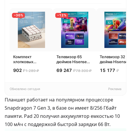
−30%
−12%
Комплект
Телевизор 65
Телевизор 32
хлопковых
дюймов Hisense
дюйма Hisense
кухонных
65E77SL PRO
32E44SL (2026)
902
69 247
15 177
₽
₽
₽
1 289 ₽
78 300 ₽
полотенец 4 шт,
(2026) Смарт ТВ
Смарт ТВ HD
Pragma Rumlup,
4К
переменчивый
белый
Обновлено сегодня
Реклама
Планшет работает на популярном процессоре
Snapdragon 7 Gen 3, в базе он имеет 8/256 Гбайт
памяти. Pad 20 получил аккумулятор емкостью 10
100 мАч с поддержкой быстрой зарядки 66 Вт.