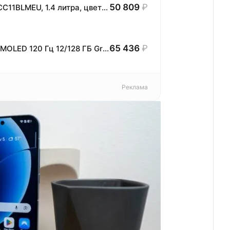
50 809
₽
Автоматическая кофемашина Smeg BCC11BLMEU, 1.4 литра, цвет чёрный матовый
65 436
₽
Планшет Samsung Galaxy Tab S11 11" AMOLED 120 Гц 12/128 ГБ Gray / Серый
Реклама