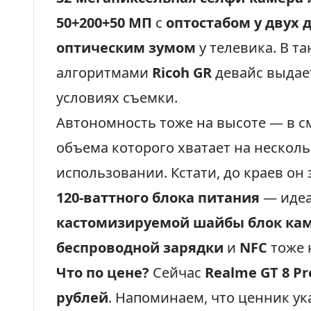
50+200+50 МП
с
оптостабом у двух 
оптическим зумом
у телевика. В 
алгоритмами
Ricoh GR
девайс выдае
условиях съемки.
Автономность тоже на высоте — в с
объема которого хватает на нескол
использовании. Кстати, до краев он 
120-ваттного блока питания
— идеа
кастомизируемой шайбы блок ка
беспроводной зарядки
и
NFC
тоже 
Что по цене?
Сейчас
Realme GT 8 Pr
рублей
. Напоминаем, что ценник у