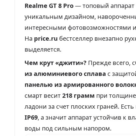
Realme GT 8 Pro
— топовый аппарат 
уникальным дизайном, навороченн
интересными фотовозможностями и
На
price.ru
бестселлер внезапно рух
выделяется.
Чем крут «джити»?
Прежде всего, с
из алюминиевого сплава
с защит
панелью из армированного волок
смарт весит
218 грамм
при толщине
ладони за счет плоских граней. Есть
IP69
, а значит аппарат устойчив к в
воды под сильным напором.