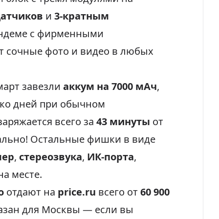
датчиков
и
3-кратным
тандеме с фирменными
т сочные фото и видео в любых
март завезли
аккум на 7000 мАч
,
ько дней при обычном
заряжается всего за
43 минуты
от
льно! Остальные фишки в виде
мер
,
стереозвука
,
ИК-порта
,
на месте.
o
отдают на
price.ru
всего от
60 900
казан для Москвы — если вы