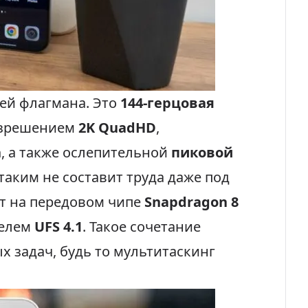
лей флагмана. Это
144-герцовая
азрешением
2K QuadHD
,
n
, а также ослепительной
пиковой
таким не составит труда даже под
т на передовом чипе
Snapdragon 8
телем
UFS 4.1
. Такое сочетание
 задач, будь то мультитаскинг