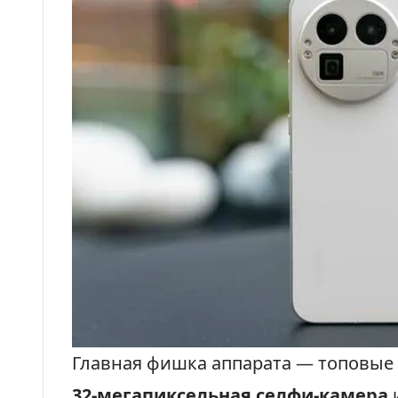
Главная фишка аппарата — топовые 
32-мегапиксельная селфи-камера
и