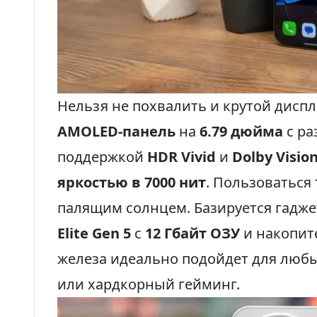
Нельзя не похвалить и крутой дисп
AMOLED-панель
на
6.79 дюйма
с р
поддержкой
HDR Vivid
и
Dolby Visio
яркостью в 7000 нит
. Пользоваться 
палящим солнцем. Базируется гадже
Elite Gen 5
с
12 Гбайт ОЗУ
и накопи
железа идеально подойдет для любых
или хардкорный гейминг.