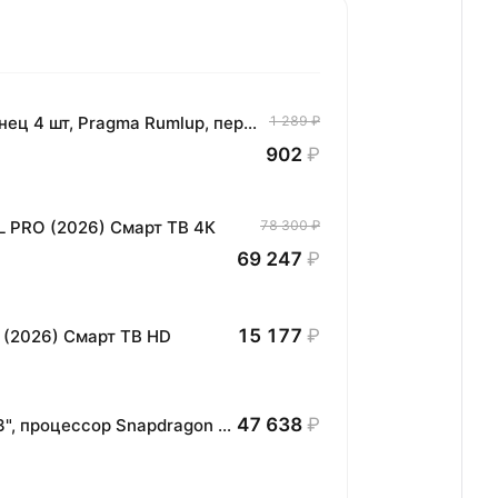
Комплект хлопковых кухонных полотенец 4 шт, Pragma Rumlup, переменчивый белый
1 289 ₽
902
₽
L PRO (2026) Смарт ТВ 4К
78 300 ₽
69 247
₽
15 177
₽
 (2026) Смарт ТВ HD
47 638
₽
Планшет HONOR MagicPad3 Wi-Fi, 13,3", процессор Snapdragon 8, 16ГБ/512ГБ, EU