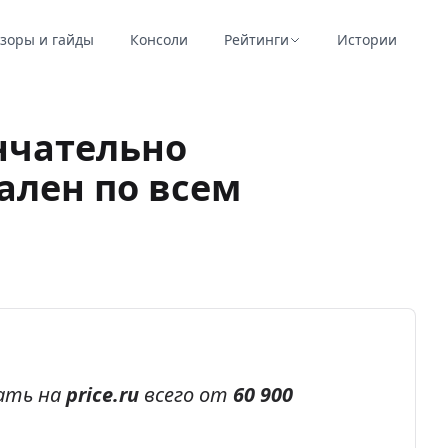
зоры и гайды
Консоли
Рейтинги
Истории
нчательно
ален по всем
ать на
price.ru
всего от
60 900