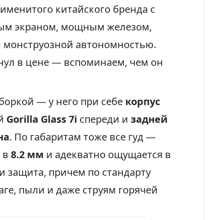
именитого китайского бренда с
ым экраном, мощным железом,
 монструозной автономностью.
нул в цене — вспоминаем, чем он
боркой — у него при себе
корпус
ой
Gorilla Glass 7i
спереди и
задней
на
. По габаритам тоже все гуд —
 в
8.2 мм
и адекватно ощущается в
 и защита, причем по стандарту
лаге, пыли и даже струям горячей