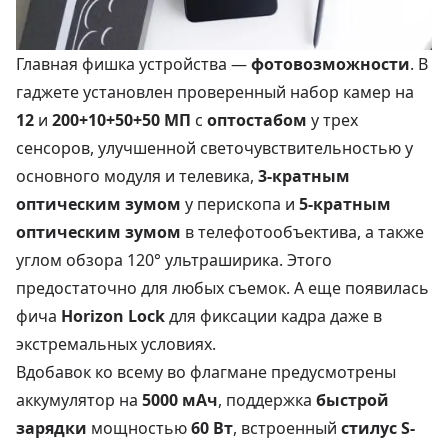
Главная фишка устройства —
фотовозможности
. В
гаджете установлен проверенный набор камер на
12
и
200+10+50+50 МП
с
оптостабом
у трех
сенсоров, улучшенной светочувствительностью у
основного модуля и телевика,
3-кратным
оптическим зумом
у перископа и
5-кратным
оптическим зумом
в телефотообъектива, а также
углом обзора 120° ультраширика. Этого
предостаточно для любых съемок. А еще появилась
фича
Horizon Lock
для фиксации кадра даже в
экстремальных условиях.
Вдобавок ко всему во флагмане предусмотрены
аккумулятор на
5000 мАч
, поддержка
быстрой
зарядки
мощностью
60 Вт
, встроенный
стилус S-