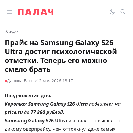
Перейти к содержимому
Открыть главное меню
Палач
Переклю
Пои
‹
Скидки
Прайс на Samsung Galaxy S26
Ultra достиг психологической
отметки. Теперь его можно
смело брать
·
Данила Басов
12 мая 2026 13:17
Предложение дня.
Коротко:
Samsung Galaxy S26 Ultra
подешевел на
price.ru
до
77 880 рублей
.
Samsung Galaxy S26 Ultra
изначально вышел по
дикому оверпрайсу, чем оттолкнул даже самых