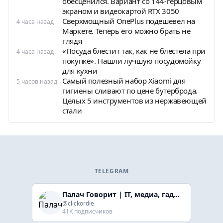
обесценился. Вариант со 144-герцовым
экраном и видеокартой RTX 3050
Сверхмощный OnePlus подешевел на
4 часа назад
Маркете. Теперь его можно брать не
глядя
«Посуда блестит так, как не блестела при
4 часа назад
покупке». Нашли лучшую посудомойку
для кухни
Самый полезный набор Xiaomi для
5 часов назад
гигиены сливают по цене бутерброда.
Целых 5 инструментов из нержавеющей
стали
TELEGRAM
Палач Говорит | IT, медиа, гaджеты, скидки
@clickordie
41K подписчиков