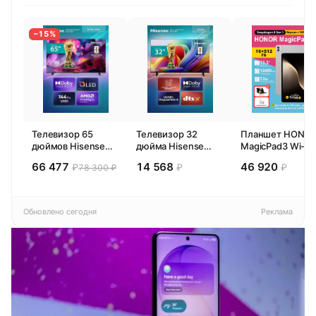
−15%
Телевизор 65
Телевизор 32
Планшет HONO
дюймов Hisense
дюйма Hisense
MagicPad3 Wi-Fi,
65E77SL PRO
32E44SL (2026)
13,3", процессор
66 477
14 568
46 920
₽
₽
₽
78 300 ₽
(2026) Смарт ТВ
Смарт ТВ HD
Snapdragon 8,
4К
16ГБ/512ГБ, EU
Обновлено сегодня
Реклама