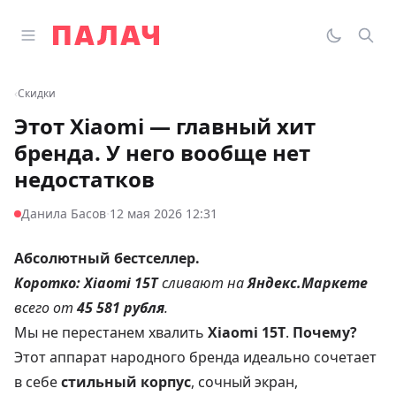
Перейти к содержимому
Открыть главное меню
Палач
Переклю
Пои
‹
Скидки
Этот Xiaomi — главный хит
бренда. У него вообще нет
недостатков
·
Данила Басов
12 мая 2026 12:31
Абсолютный бестселлер.
Коротко:
Xiaomi 15T
сливают на
Яндекс.Маркете
всего от
45 581 рубля
.
Мы не перестанем хвалить
Xiaomi 15T
.
Почему?
Этот аппарат народного бренда идеально сочетает
в себе
стильный корпус
, сочный экран,