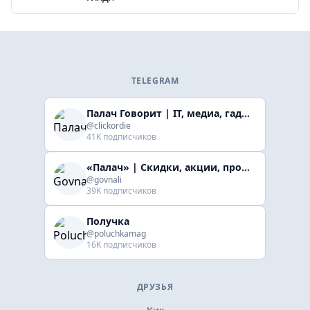
TELEGRAM
Палач Говорит | IT, медиа, гaджеты, скидки
@clickordie
41K подписчиков
«Палач» | Скидки, акции, промокоды
@govnali
39K подписчиков
Получка
@poluchkamag
16K подписчиков
ДРУЗЬЯ