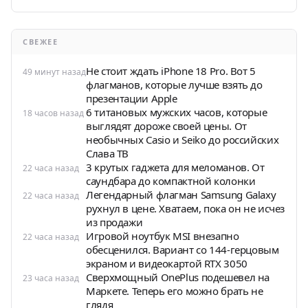
СВЕЖЕЕ
Не стоит ждать iPhone 18 Pro. Вот 5
49 минут назад
флагманов, которые лучше взять до
презентации Apple
6 титановых мужских часов, которые
18 часов назад
выглядят дороже своей цены. От
необычных Casio и Seiko до российских
Слава ТВ
3 крутых гаджета для меломанов. От
22 часа назад
саундбара до компактной колонки
Легендарный флагман Samsung Galaxy
22 часа назад
рухнул в цене. Хватаем, пока он не исчез
из продажи
Игровой ноутбук MSI внезапно
22 часа назад
обесценился. Вариант со 144-герцовым
экраном и видеокартой RTX 3050
Сверхмощный OnePlus подешевел на
23 часа назад
Маркете. Теперь его можно брать не
глядя