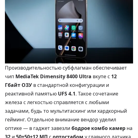
Производительностью субфлагман обеспечивает
чип
MediaTek Dimensity 8400 Ultra
вкупе с
12
Гбайт ОЗУ
в стандартной конфигурации и
реактивной памятью
UFS 4.1
. Такое сочетание
железа с легкостью справляется с любыми
задачами, будь то мультитаскинг или хардкорный
гейминг. Отдельное внимание вендор уделил
оптике — в гаджет завезли
бодрое комбо камер
на
32
и
50+50+12 МП
с
оптостабом
у главного датчика,