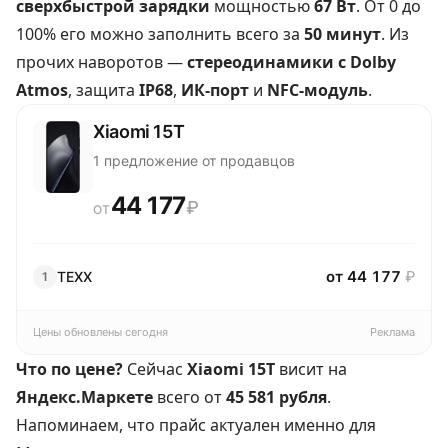
сверхбыстрой зарядки
мощностью
67 Вт
. От 0 до
100% его можно заполнить всего за
50 минут
. Из
прочих наворотов —
стереодинамики с Dolby
Atmos
, защита
IP68
,
ИК-порт
и
NFC-модуль
.
Xiaomi 15T
1 предложение от продавцов
44 177
₽
ОТ
от 44 177
₽
TEХX
1
Цены обновлены сегодня
Реклама
Что по цене?
Сейчас
Xiaomi 15T
висит на
Яндекс.Маркете
всего от
45 581 рубля
.
Напоминаем, что прайс актуален именно для