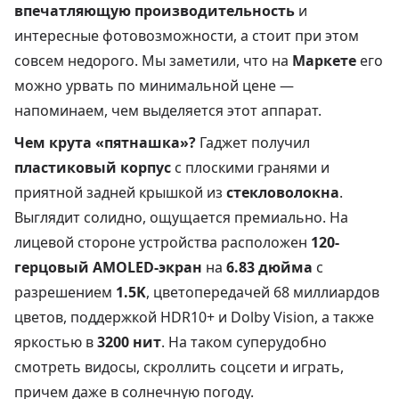
впечатляющую производительность
и
интересные фотовозможности, а стоит при этом
совсем недорого. Мы заметили, что на
Маркете
его
можно урвать по минимальной цене —
напоминаем, чем выделяется этот аппарат.
Чем крута «пятнашка»?
Гаджет получил
пластиковый корпус
с плоскими гранями и
приятной задней крышкой из
стекловолокна
.
Выглядит солидно, ощущается премиально. На
лицевой стороне устройства расположен
120-
герцовый AMOLED-экран
на
6.83 дюйма
с
разрешением
1.5K
, цветопередачей 68 миллиардов
цветов, поддержкой HDR10+ и Dolby Vision, а также
яркостью в
3200 нит
. На таком суперудобно
смотреть видосы, скроллить соцсети и играть,
причем даже в солнечную погоду.