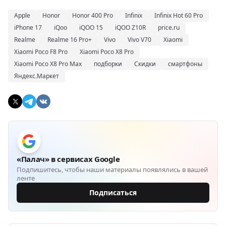
Apple
Honor
Honor 400 Pro
Infinix
Infinix Hot 60 Pro
iPhone 17
iQoo
iQOO 15
iQOO Z10R
price.ru
Realme
Realme 16 Pro+
Vivo
Vivo V70
Xiaomi
Xiaomi Poco F8 Pro
Xiaomi Poco X8 Pro
Xiaomi Poco X8 Pro Max
подборки
Скидки
смартфоны
Яндекс.Маркет
«Палач» в сервисах Google
Подпишитесь, чтобы наши материалы появлялись в вашей
ленте
Подписаться