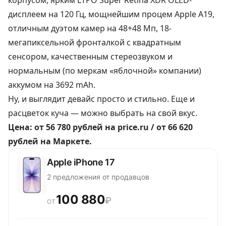
корпусом, ярким LTPO Super Retina XDR OLED-
дисплеем на 120 Гц, мощнейшим процем Apple A19,
отличным дуэтом камер на 48+48 Мп, 18-
мегапиксельной фронталкой с квадратным
сенсором, качественным стереозвуком и
нормальным (по меркам «яблочной» компании)
аккумом на 3692 mAh.
Ну, и выглядит девайс просто и стильно. Еще и
расцветок куча — можно выбрать на свой вкус.
Цена:
от 56 780 рублей
на price.ru /
от 66 620
рублей
на Маркете.
Apple iPhone 17
2 предложения от продавцов
100 880
₽
ОТ