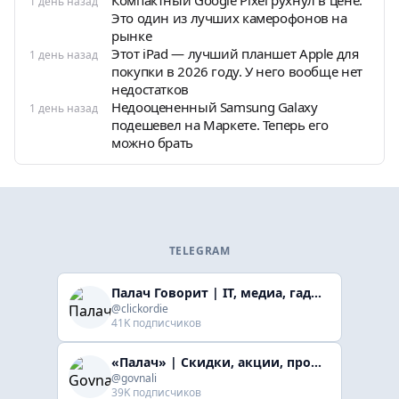
Компактный Google Pixel рухнул в цене.
1 день назад
Это один из лучших камерофонов на
рынке
Этот iPad — лучший планшет Apple для
1 день назад
покупки в 2026 году. У него вообще нет
недостатков
Недооцененный Samsung Galaxy
1 день назад
подешевел на Маркете. Теперь его
можно брать
TELEGRAM
Палач Говорит | IT, медиа, гaджеты, скидки
@clickordie
41K подписчиков
«Палач» | Скидки, акции, промокоды
@govnali
39K подписчиков