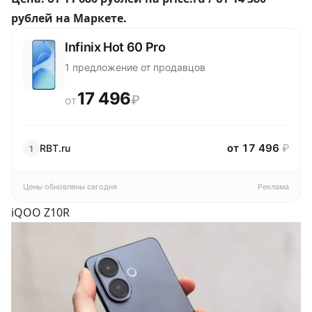
рублей
на Маркете.
Infinix Hot 60 Pro
1 предложение от продавцов
17 496
₽
ОТ
от 17 496
₽
RBT.ru
1
Цены обновлены сегодня
Реклама
iQOO Z10R