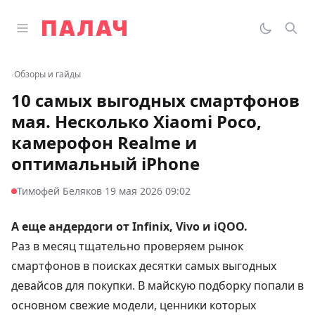
Перейти к содержимому
Открыть главное меню
Палач
Переклю
Пои
‹
Обзоры и гайды
10 самых выгодных смартфонов
мая. Несколько Xiaomi Poco,
камерофон Realme и
оптимальный iPhone
·
Тимофей Беляков
19 мая 2026 09:02
А еще андердоги от Infinix, Vivo и iQOO.
Раз в месяц тщательно проверяем рынок
смартфонов в поисках десятки самых выгодных
девайсов для покупки. В майскую подборку попали в
основном свежие модели, ценники которых