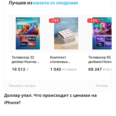
Лучшее из
канала со скидками
−19%
−12%
Телевизор 32
Комплект
Телевизор 65
дюйма Hisense
хлопковых
дюймов Hisense
32E44SL (2026)
кухонных
65E77SL PRO
16 512
1 043
69 247
₽
₽
₽
1 289 ₽
78 300
Смарт ТВ HD
полотенец 4 шт,
(2026) Смарт ТВ
Pragma Rumlup,
4К
переменчивый
белый
Обновлено сегодня
Реклама
Доллар упал. Что происходит с ценами на
iPhone?