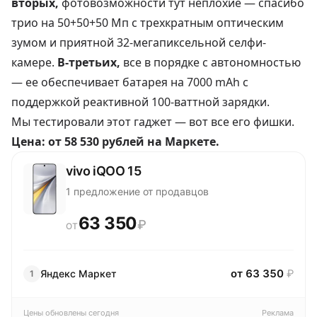
вторых,
фотовозможности тут неплохие — спасибо
трио на 50+50+50 Мп с трехкратным оптическим
зумом и приятной 32-мегапиксельной селфи-
камере.
В-третьих,
все в порядке с автономностью
— ее обеспечивает батарея на 7000 mAh с
поддержкой реактивной 100-ваттной зарядки.
Мы тестировали этот гаджет — вот
все его фишки
.
Цена:
от 58 530 рублей
на Маркете.
vivo iQOO 15
1 предложение от продавцов
63 350
₽
ОТ
от 63 350
₽
Яндекс Маркет
1
Цены обновлены сегодня
Реклама