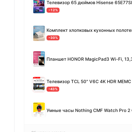
Телевизор 65 дюймов Hisense 65E77S
−12%
−30%
−43%