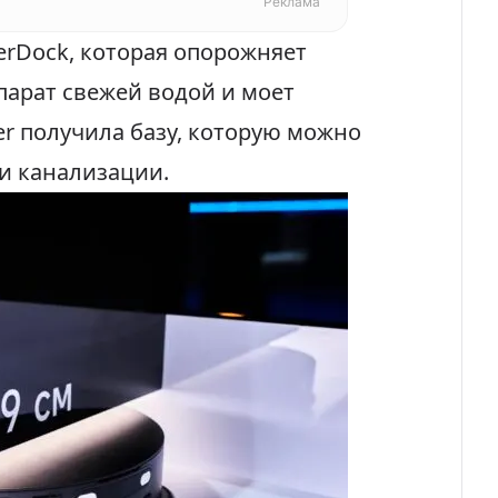
Реклама
erDock, которая опорожняет
парат свежей водой и моет
er получила базу, которую можно
и канализации.