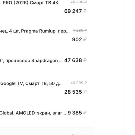
L PRO (2026) Смарт ТВ 4К
78 300 ₽
69 247
₽
Комплект хлопковых кухонных полотенец 4 шт, Pragma Rumlup, переменчивый белый
1 289 ₽
902
₽
47 638
₽
Планшет HONOR MagicPad3 Wi-Fi, 13,3", процессор Snapdragon 8, 16ГБ/512ГБ, EU
Телевизор TCL 50" V6C 4K HDR MEMC Google TV, Смарт ТВ, 50 дюймов
49 999 ₽
28 535
₽
9 385
₽
Умные часы Nothing CMF Watch Pro 2 Global, AMOLED-экран, влагозащита IP68, оранжевый