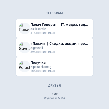
TELEGRAM
Палач Говорит | IT, медиа, гaджеты, скидки
@clickordie
41K подписчиков
«Палач» | Скидки, акции, промокоды
@govnali
39K подписчиков
Получка
@poluchkamag
16K подписчиков
ДРУЗЬЯ
Кик
Футбол и ММА