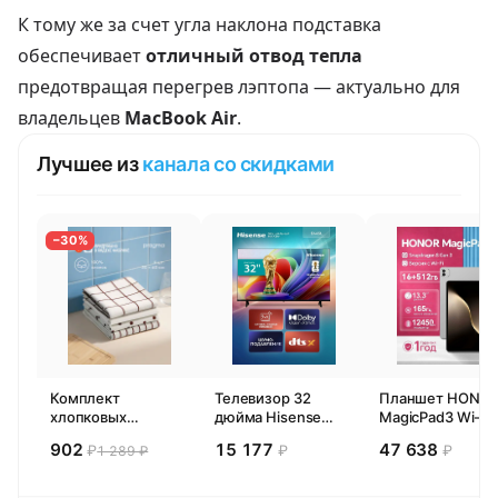
К тому же за счет угла наклона подставка
обеспечивает
отличный отвод тепла
предотвращая перегрев лэптопа — актуально для
владельцев
MacBook Air
.
Лучшее из
канала со скидками
−30%
Комплект
Телевизор 32
Планшет HONO
хлопковых
дюйма Hisense
MagicPad3 Wi-Fi,
кухонных
32E44SL (2026)
13,3", процессор
902
15 177
47 638
₽
₽
₽
1 289 ₽
полотенец 4 шт,
Смарт ТВ HD
Snapdragon 8,
Pragma Rumlup,
16ГБ/512ГБ, EU
переменчивый