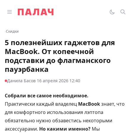
Перейти к содержимому
Открыть главное меню
Палач
Переклю
Пои
‹
Скидки
5 полезнейших гаджетов для
MacBook. От копеечной
подставки до флагманского
пауэрбанка
·
Данила Басов
16 апреля 2026 12:40
Собрали все самое необходимое.
Практически каждый владелец
MacBook
знает, что
для комфортного использования лэптопа
обязательно нужно обзавестись некоторыми
аксессуарами.
Но какими именно?
Мы