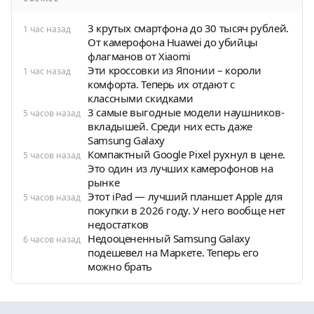
3 крутых смартфона до 30 тысяч рублей.
1 час назад
От камерофона Huawei до убийцы
флагманов от Xiaomi
Эти кроссовки из Японии – короли
1 час назад
комфорта. Теперь их отдают с
классными скидками
3 самые выгодные модели наушников-
5 часов назад
вкладышей. Среди них есть даже
Samsung Galaxy
Компактный Google Pixel рухнул в цене.
5 часов назад
Это один из лучших камерофонов на
рынке
Этот iPad — лучший планшет Apple для
5 часов назад
покупки в 2026 году. У него вообще нет
недостатков
Недооцененный Samsung Galaxy
6 часов назад
подешевел на Маркете. Теперь его
можно брать