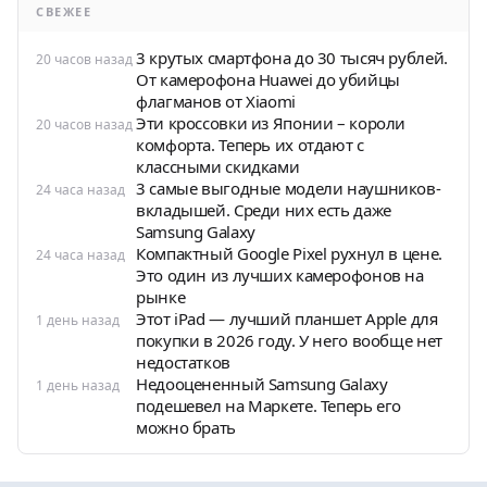
СВЕЖЕЕ
3 крутых смартфона до 30 тысяч рублей.
20 часов назад
От камерофона Huawei до убийцы
флагманов от Xiaomi
Эти кроссовки из Японии – короли
20 часов назад
комфорта. Теперь их отдают с
классными скидками
3 самые выгодные модели наушников-
24 часа назад
вкладышей. Среди них есть даже
Samsung Galaxy
Компактный Google Pixel рухнул в цене.
24 часа назад
Это один из лучших камерофонов на
рынке
Этот iPad — лучший планшет Apple для
1 день назад
покупки в 2026 году. У него вообще нет
недостатков
Недооцененный Samsung Galaxy
1 день назад
подешевел на Маркете. Теперь его
можно брать