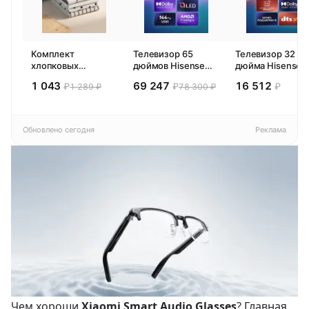
Комплект
Телевизор 65
Телевизор 32
хлопковых
дюймов Hisense
дюйма Hisense
кухонных
65E77SL PRO
32E44SL (2026)
1 043
69 247
16 512
₽
₽
₽
1 289 ₽
78 300 ₽
полотенец 4 шт,
(2026) Смарт ТВ
Смарт ТВ HD
Pragma Rumlup,
4К
переменчивый
белый
Обновлено сегодня
Реклама
Чем хороши
Xiaomi Smart Audio Glasses
? Главная