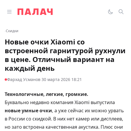
Перейти к содержимому
Открыть главное меню
Палач
Переклю
Пои
‹
Скидки
Новые очки Xiaomi со
встроенной гарнитурой рухнули
в цене. Отличный вариант на
каждый день
·
Фархад Усманов
30 марта 2026 18:21
Технологичные, легкие, громкие.
Буквально недавно компания Xiaomi выпустила
новые умные очки
, а уже сейчас их можно урвать
в России со скидкой. В них нет камер или дисплеев,
но зато встроена качественная акустика. Плюс они