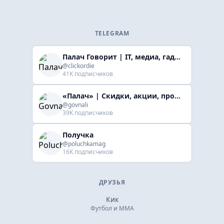
TELEGRAM
Палач Говорит | IT, медиа, гaджеты, скидки
@clickordie
41K подписчиков
«Палач» | Скидки, акции, промокоды
@govnali
39K подписчиков
Получка
@poluchkamag
16K подписчиков
ДРУЗЬЯ
Кик
Футбол и ММА