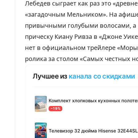
Лебедев
сыграет как раз это «древне
«загадочным Мельником». На афише
привычными голубыми волосами, а 
прическу Киану Ривза в «Джоне Уике
нет в официальном трейлере «Моры»
ролика за столом «Самых честных н
Лучшее из
канала со скидками
−19%
Телевизор 32 дюйма Hisense 32E44SL