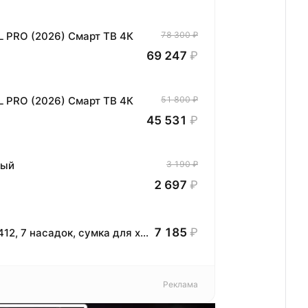
L PRO (2026) Смарт ТВ 4К
78 300 ₽
69 247
₽
L PRO (2026) Смарт ТВ 4К
51 800 ₽
45 531
₽
ный
3 190 ₽
2 697
₽
7 185
₽
Фен-стайлер с ионизацией Tuvio HBI1412, 7 насадок, сумка для хранения, тёмный металлик
Реклама