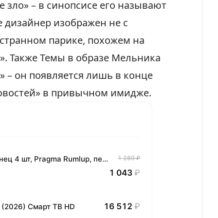
е зло» – в синопсисе его называют
 дизайнер изображен не с
странном парике, похожем на
». Также Темы в образе Мельника
 – он появляется лишь в конце
овостей» в привычном имидже.
Комплект хлопковых кухонных полотенец 4 шт, Pragma Rumlup, переменчивый белый
1 289 ₽
1 043
₽
16 512
₽
 (2026) Смарт ТВ HD