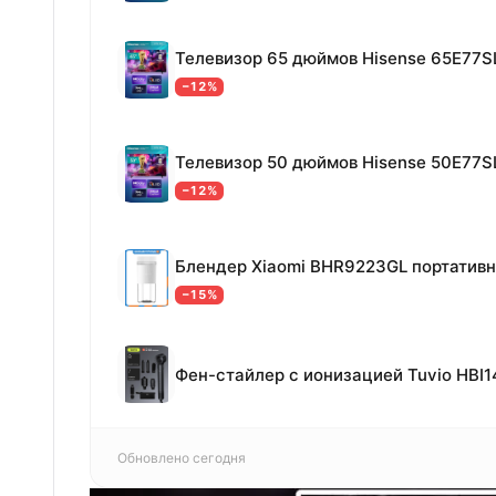
Телевизор 65 дюймов Hisense 65E77S
−12%
Телевизор 50 дюймов Hisense 50E77S
−12%
Блендер Xiaomi BHR9223GL портатив
−15%
Обновлено сегодня