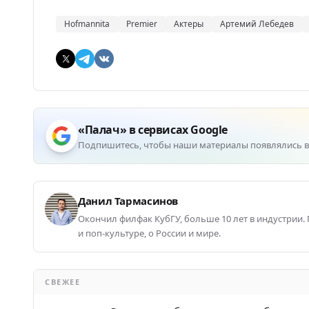
Hofmannita
Premier
Актеры
Артемий Лебедев
«Палач» в сервисах Google
Подпишитесь, чтобы наши материалы появлялись в
Данил Тармасинов
Окончил филфак КубГУ, больше 10 лет в индустрии.
и поп-культуре, о России и мире.
СВЕЖЕЕ