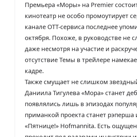
Премьера «Моры» на
Premier
состоит
кинотеатр не особо промоутирует се
канале OTT-сервиса последнее упом
октября. Похоже, в руководстве не с
даже несмотря на участие и раскруч
отсутствие Темы в трейлере намекае
кадре.
Также смущает не слишком звездный
Даниила Тигулева «Мора» станет де
появлялись лишь в эпизодах популя
приманкой проекта станет рэперша 
«Пятнице!»
Hofmannita. Есть ощущен
проходит под радарами индустрии и