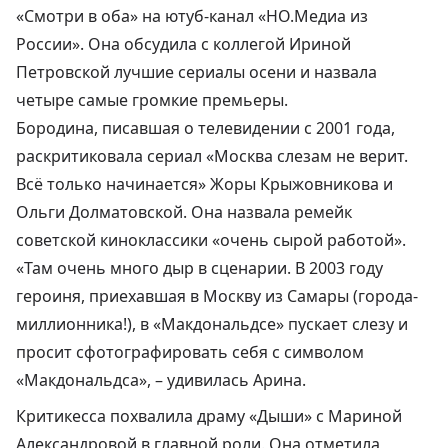
«Смотри в оба» на ютуб-канал «НО.Медиа из
России». Она обсудила с коллегой Ириной
Петровской лучшие сериалы осени и назвала
четыре самые громкие премьеры.
Бородина, писавшая о телевидении с 2001 года,
раскритиковала сериал «Москва слезам не верит.
Всё только начинается» Жоры Крыжовникова и
Ольги Долматовской. Она назвала
ремейк
советской киноклассики
«очень сырой работой».
«Там очень много дыр в сценарии. В 2003 году
героиня, приехавшая в Москву из Самары (города-
миллионника!), в «Макдональдсе» пускает слезу и
просит сфотографировать себя с символом
«Макдональдса», – удивилась Арина.
Критикесса похвалила
драму «Дыши» с Мариной
Александровой в главной роли
. Она отметила