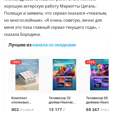
хорошую актерскую работу Мариэтты Цигаль-
Полищук и заявила, что сериал оказался «тяжелым,
но многослойным». «Я очень советую, лично для
меня это пока главный сериал текущего года», –
сказала Бородина.
Лучшее из
канала со скидками
−30%
−12%
Комплект
Телевизор 32
Телевизор 65
хлопковых
дюйма Hisense
дюймов Hisense
кухонных
32E44SL (2026)
65E77SL PRO
902
15 177
69 247
₽
₽
₽
1 289 ₽
78 300
полотенец 4 шт,
Смарт ТВ HD
(2026) Смарт ТВ