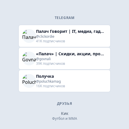
TELEGRAM
Палач Говорит | IT, медиа, гaджеты, скидки
@clickordie
41K подписчиков
«Палач» | Скидки, акции, промокоды
@govnali
39K подписчиков
Получка
@poluchkamag
16K подписчиков
ДРУЗЬЯ
Кик
Футбол и ММА