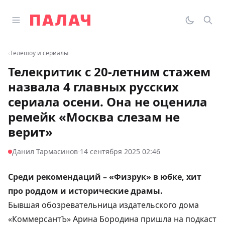
Перейти к содержимому
Открыть главное меню
Палач
Переклю
Пои
‹
Телешоу и сериалы
Телекритик с 20-летним стажем
назвала 4 главных русских
сериала осени. Она не оценила
ремейк «Москва слезам не
верит»
·
Данил Тармасинов
14 сентября 2025 02:46
Среди рекомендаций – «Физрук» в юбке, хит
про роддом и исторические драмы.
Бывшая обозревательница издательского дома
«КоммерсантЪ» Арина Бородина пришла на подкаст