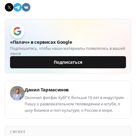
«Палач» в сервисах Google
Подпишитесь, чтобы наши материалы появлялись в вашей
ленте
Подписаться
Данил Тармасинов
Окончил филфак КубГУ, больше 10 лет в индустрии.
Пишу о развлекательном телевидении и ютубе, о
шоу-бизнесе и поп-культуре, о России и мире.
СВЕЖЕЕ