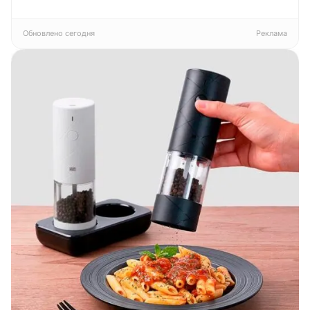
4К
Pragma Rumlup,
16ГБ/512ГБ, EU
переменчивый
белый
Обновлено сегодня
Реклама