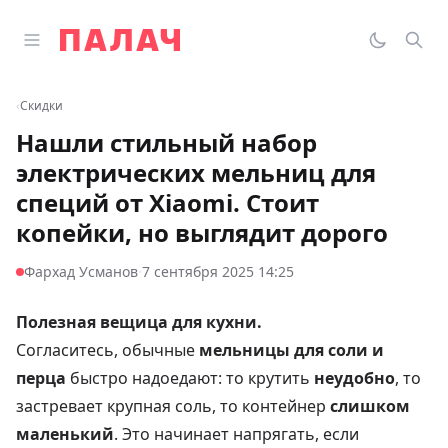
Перейти к содержимому
Открыть главное меню
Палач
Переклю
Пои
‹
Скидки
Нашли стильный набор
электрических мельниц для
специй от Xiaomi. Стоит
копейки, но выглядит дорого
·
Фархад Усманов
7 сентября 2025 14:25
Полезная вещица для кухни.
Согласитесь, обычные
мельницы для соли и
перца
быстро надоедают: то крутить
неудобно
, то
застревает крупная соль, то контейнер
слишком
маленький
. Это начинает напрягать, если