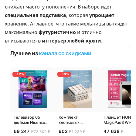
снижает частоту пополнения. В наборе идёт
специальная подставка
, которая
упрощает
хранение. А главное, что такие мельницы выглядят
максимально
футуристично
и отлично
вписываются в
интерьер любой кухни
.
Лучшее из
канала со скидками
−12%
−30%
Телевизор 65
Комплект
Планшет HONO
дюймов Hisense
хлопковых
MagicPad3 Wi-Fi,
65E77SL PRO
кухонных
13,3", процессор
69 247
902
47 638
₽
₽
₽
78 300 ₽
1 289 ₽
(2026) Смарт ТВ
полотенец 4 шт,
Snapdragon 8,