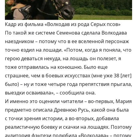
Кадр из фильма «Волкодав из рода Серых псов»
По такой же системе Семенова сделала Волкодава
наездником – потому что в ее вселенной персонаж
точно ездил на лошади. «Потом, когда я поняла, что
герою деваться некуда, на лошадь он полезет, я
тоже отправилась на конюшню
. Было еще
страшнее, чем в боевых искусствах (мне уже 38 [лет]
было) – ну и тоже четыре года препятствия прыгала,
выездки осваивала», – сообщила она.
И именно это оценили читатели – во-первых, Мария
предметно описала Древнюю Русь, какой она была
с точки зрения истории, а во-вторых, добавила
реалистичную боевку и скачки на лошадях. Поэтому
аудитория
фэнтези
полюбила «Волкодава» – потому