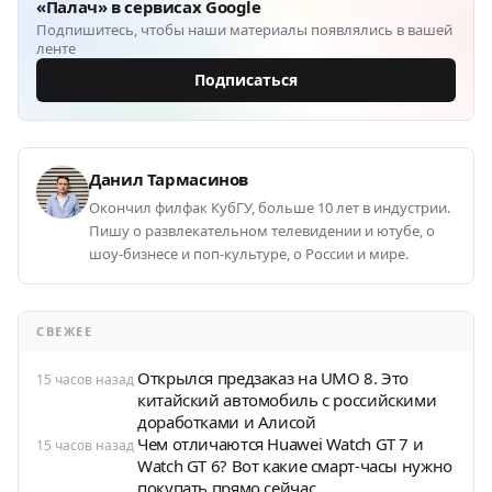
«Палач» в сервисах Google
Подпишитесь, чтобы наши материалы появлялись в вашей
ленте
Подписаться
Данил Тармасинов
Окончил филфак КубГУ, больше 10 лет в индустрии.
Пишу о развлекательном телевидении и ютубе, о
шоу-бизнесе и поп-культуре, о России и мире.
СВЕЖЕЕ
Открылся предзаказ на UMO 8. Это
15 часов назад
китайский автомобиль с российскими
доработками и Алисой
Чем отличаются Huawei Watch GT 7 и
15 часов назад
Watch GT 6? Вот какие смарт-часы нужно
покупать прямо сейчас