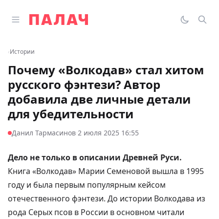
Перейти к содержимому
Открыть главное меню
Палач
Переклю
Пои
‹
Истории
Почему «Волкодав» стал хитом
русского фэнтези? Автор
добавила две личные детали
для убедительности
·
Данил Тармасинов
2 июля 2025 16:55
Дело не только в описании Древней Руси.
Книга «Волкодав» Марии Семеновой вышла в 1995
году и была первым популярным кейсом
отечественного фэнтези. До истории Волкодава из
рода Серых псов в России в основном читали