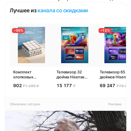
Лучшее из
канала со скидками
−30%
−12%
Комплект
Телевизор 32
Телевизор 65
хлопковых
дюйма Hisense
дюймов Hisense
кухонных
32E44SL (2026)
65E77SL PRO
902
15 177
69 247
₽
₽
₽
1 289 ₽
78 300
полотенец 4 шт,
Смарт ТВ HD
(2026) Смарт ТВ
Pragma Rumlup,
4К
переменчивый
белый
Обновлено сегодня
Реклама