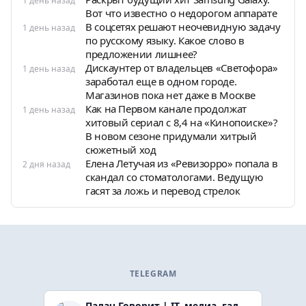
1 день назад
Вот что известно о недорогом аппарате
В соцсетях решают неочевидную задачу
1 день назад
по русскому языку. Какое слово в
предложении лишнее?
Дискаунтер от владельцев «Светофора»
1 день назад
заработал еще в одном городе.
Магазинов пока нет даже в Москве
Как на Первом канале продолжат
1 день назад
хитовый сериал с 8,4 на «Кинопоиске»?
В новом сезоне придумали хитрый
сюжетный ход
Елена Летучая из «Ревизорро» попала в
2 дня назад
скандал со стоматологами. Ведущую
гасят за ложь и перевод стрелок
TELEGRAM
Палач Говорит | IT, медиа, гaджеты, скидки