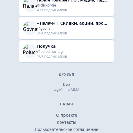
@clickordie
41K подписчиков
«Палач» | Скидки, акции, промокоды
@govnali
39K подписчиков
Получка
@poluchkamag
16K подписчиков
ДРУЗЬЯ
Кик
Футбол и ММА
ПАЛАЧ
О проекте
Контакты
Пользовательское соглашение