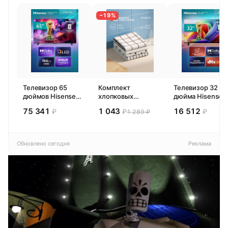
−19%
Телевизор 65
Комплект
Телевизор 32
дюймов Hisense
хлопковых
дюйма Hisense
65E77SL PRO
кухонных
32E44SL (2026)
75 341
1 043
16 512
₽
₽
₽
1 289 ₽
(2026) Смарт ТВ
полотенец 4 шт,
Смарт ТВ HD
4К
Pragma Rumlup,
переменчивый
белый
Обновлено сегодня
Реклама