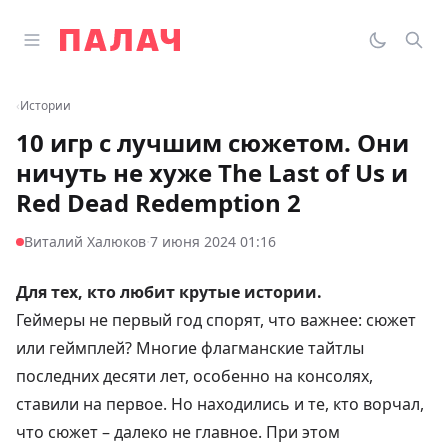
Перейти к содержимому
Открыть главное меню
Палач
Переклю
Пои
‹
Истории
10 игр с лучшим сюжетом. Они
ничуть не хуже The Last of Us и
Red Dead Redemption 2
·
Виталий Халюков
7 июня 2024 01:16
Для тех, кто любит крутые истории.
Геймеры не первый год спорят, что важнее: сюжет
или геймплей? Многие флагманские тайтлы
последних десяти лет, особенно на консолях,
ставили на первое. Но находились и те, кто ворчал,
что сюжет – далеко не главное. При этом