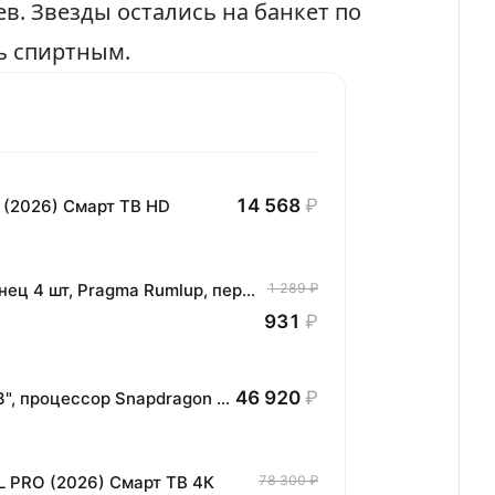
ев
. Звезды остались на банкет по
ь спиртным.
14 568
₽
 (2026) Смарт ТВ HD
Комплект хлопковых кухонных полотенец 4 шт, Pragma Rumlup, переменчивый белый
1 289 ₽
931
₽
46 920
₽
Планшет HONOR MagicPad3 Wi-Fi, 13,3", процессор Snapdragon 8, 16ГБ/512ГБ, EU
L PRO (2026) Смарт ТВ 4К
78 300 ₽