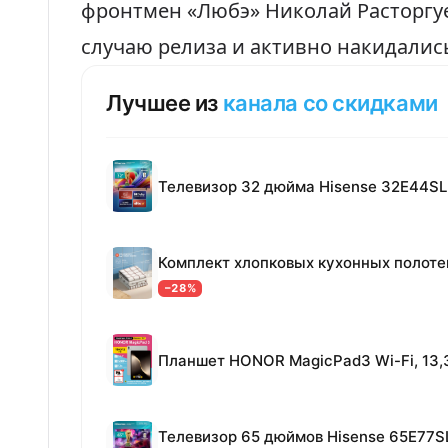
фронтмен «Любэ» Николай Расторгу
случаю релиза и активно накидалис
Лучшее из
канала со скидками
Телевизор 32 дюйма Hisense 32E44SL
−28%
Телевизор 65 дюймов Hisense 65E77S