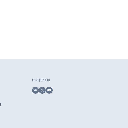
СОЦСЕТИ
VK
X
YouTube
е