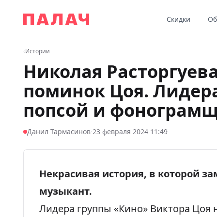
Перейти к содержимому
Скидки
Об
Палач
‹
Истории
Николая Расторгуева
поминок Цоя. Лидер
попсой и фонограм
·
Данил Тармасинов
23 февраля 2024 11:49
Некрасивая история, в которой з
музыкант.
Лидера группы «Кино»
Виктора Цоя
н