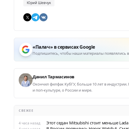
Юрий Шевчук
«Палач» в сервисах Google
Подпишитесь, чтобы наши материалы появлялись в
Данил Тармасинов
Окончил филфак КубГУ, больше 10 лет в индустрии.
и поп-культуре, о России и мире.
СВЕЖЕЕ
Этот седан Mitsubishi стоит меньше Lad
4 часа назад
В России появились Honor Watch 6. Сма
4 часа назад