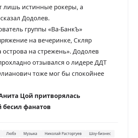
ют лишь истинные рокеры, а
–
сказал
Додолев.
ователь группы «Ва-БанкЪ»
пряжение на вечеринке, Скляр
а острова на стрежень». Додолев
 прохладно отзывался о лидере ДДТ
лианович
тоже мог бы спокойнее
 Анита Цой притворялась
 бесил фанатов
Любэ
Музыка
Николай Расторгуев
Шоу-бизнес