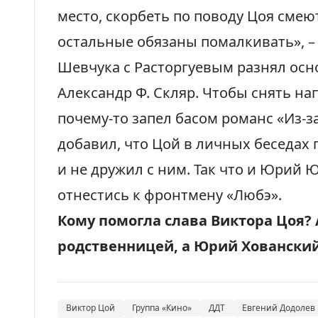
место, скорбеть по поводу Цоя сме
остальные обязаны помалкивать», 
Шевчука с Расторгуевым разнял осн
Александр Ф. Скляр. Чтобы снять на
почему-то запел басом романс «Из-з
добавил, что Цой в личных беседах
и не дружил с ним. Так что и
Юрий Ю
отнестись к фронтмену «Любэ».
Кому помогла слава Виктора Цоя?
родственницей, а Юрий Хованский
Виктор Цой
Группа «Кино»
ДДТ
Евгений Додолев