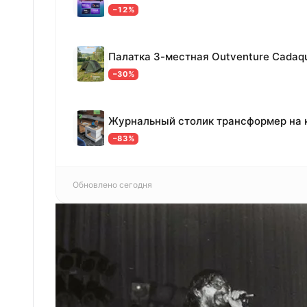
−12%
Палатка 3-местная Outventure Cadaq
−30%
Журнальный столик трансформер на 
−83%
Обновлено сегодня