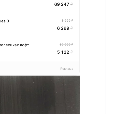
69 247
₽
ues 3
8 999 ₽
6 299
₽
колесиках лофт
30 000 ₽
5 122
₽
Реклама