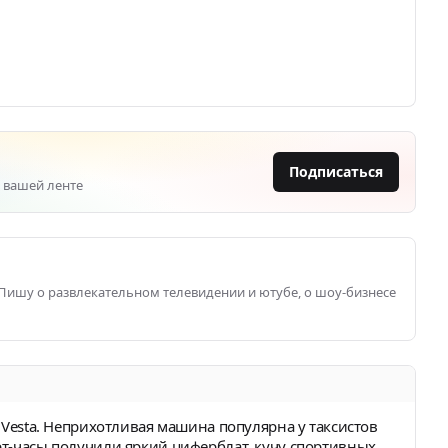
Подписаться
 вашей ленте
 Пишу о развлекательном телевидении и ютубе, о шоу-бизнесе
a Vesta. Неприхотливая машина популярна у таксистов
рт-часы получили яркий циферблат, кучу спортивных