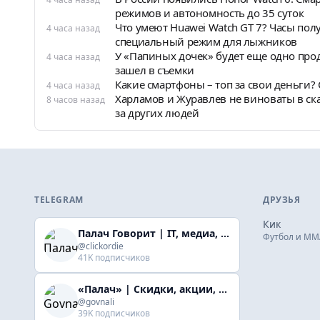
режимов и автономность до 35 суток
Что умеют Huawei Watch GT 7? Часы п
4 часа назад
специальный режим для лыжников
У «Папиных дочек» будет еще одно про
4 часа назад
зашел в съемки
Какие смартфоны – топ за свои деньги? 
4 часа назад
Харламов и Журавлев не виноваты в ска
8 часов назад
за других людей
TELEGRAM
ДРУЗЬЯ
Кик
Палач Говорит | IT, медиа, гaджеты, скидки
Футбол и ММ
@clickordie
41K подписчиков
«Палач» | Скидки, акции, промокоды
@govnali
39K подписчиков