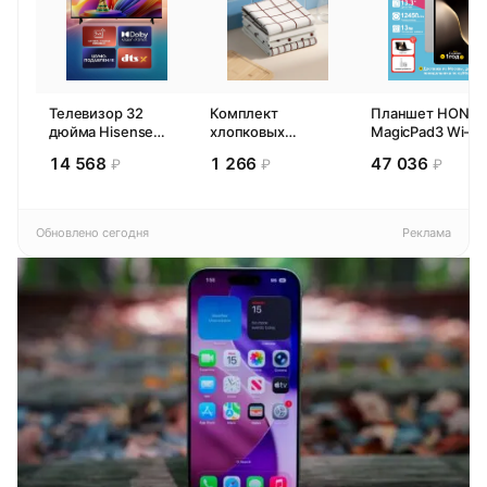
Телевизор 32
Комплект
Планшет HONO
дюйма Hisense
хлопковых
MagicPad3 Wi-Fi,
32E44SL (2026)
кухонных
13,3", процессор
14 568
1 266
47 036
₽
₽
₽
Смарт ТВ HD
полотенец 4 шт,
Snapdragon 8,
Pragma Rumlup,
16ГБ/512ГБ, EU
переменчивый
белый
Обновлено сегодня
Реклама