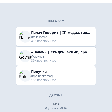
TELEGRAM
Палач Говорит | IT, медиа, гaджеты, скидки
@clickordie
41K подписчиков
«Палач» | Скидки, акции, промокоды
@govnali
39K подписчиков
Получка
@poluchkamag
16K подписчиков
ДРУЗЬЯ
Кик
Футбол и ММА