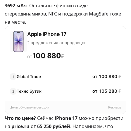
3692 мАч
. Остальные фишки в виде
стереодинамиков, NFC и поддержки MagSafe тоже
на месте.
Apple iPhone 17
2 предложения от продавцов
100 880
₽
ОТ
от 100 880
₽
Global Trаde
1
от 105 280
₽
Техно Бутик
2
Цены обновлены сегодня
Реклама
Что по цене?
Сейчас
iPhone 17
можно приобрести
на
price.ru
от
65 250 рублей
. Напоминаем, что