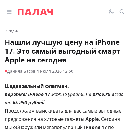
Перейти к содержимому
Открыть главное меню
Палач
Переклю
Пои
‹
Скидки
Нашли лучшую цену на iPhone
17. Это самый выгодный смарт
Apple на сегодня
·
Данила Басов
4 июля 2026 12:50
Шедевральный флагман.
Коротко:
iPhone 17
можно урвать на
price.ru
всего
от
65 250 рублей
.
Продолжаем выискивать для вас самые выгодные
предложения на хитовые гаджеты
Apple
. Сегодня
мы обнаружили мегапопулярный
iPhone 17
по