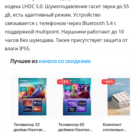
кодека LHDC 5.0. Шумоподавление гасит звуки до 55
дБ, есть адаптивный режим. Устройство
связывается с телефоном через Bluetooth 5.4 с
поддержкой multipoint. Наушники работают до 10
часов без шумодава. Также присутствует защита от
влаги IP55.
Лучшее из
канала со скидками
−12%
−30%
Телевизор 32
Телевизор 65
Комплект
дюйма Hisense
дюймов Hisense
хлопковых
32E44SL (2026)
65E77SL PRO
кухонных