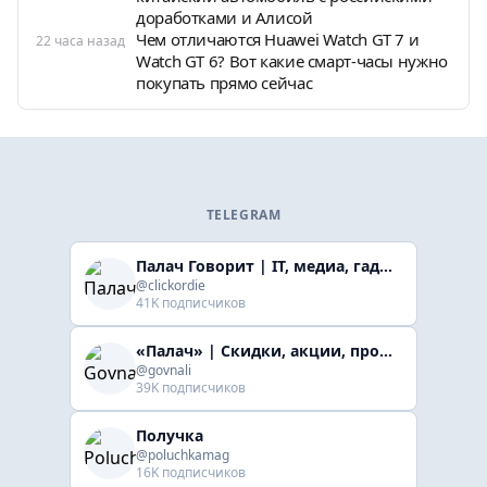
доработками и Алисой
Чем отличаются Huawei Watch GT 7 и
22 часа назад
Watch GT 6? Вот какие смарт-часы нужно
покупать прямо сейчас
TELEGRAM
Палач Говорит | IT, медиа, гaджеты, скидки
@clickordie
41K подписчиков
«Палач» | Скидки, акции, промокоды
@govnali
39K подписчиков
Получка
@poluchkamag
16K подписчиков