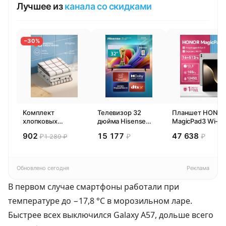
Лучшее из
канала со скидками
−30%
Комплект
Телевизор 32
Планшет HONO
хлопковых
дюйма Hisense
MagicPad3 Wi-Fi,
кухонных
32E44SL (2026)
13,3", процессор
902
15 177
47 638
₽
₽
₽
1 289 ₽
полотенец 4 шт,
Смарт ТВ HD
Snapdragon 8,
Pragma Rumlup,
16ГБ/512ГБ, EU
переменчивый
белый
Обновлено сегодня
Реклама
В первом случае смартфоны работали при
температуре до −17,8 °C в морозильном ларе.
Быстрее всех выключился Galaxy A57, дольше всего