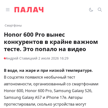
Перейти к содержимому
Открыть главное меню
Палач
Переклю
Пои
‹
Смартфоны
Honor 600 Pro вынес
конкурентов в крайне важном
тесте. Это попало на видео
·
Андрей Ставицкий
2 июля 2026 16:29
В воде, на жаре и при низкой температуре.
В соцсетях появился необычный тест
автономности, организованный со смартфонами
Honor 600, Honor 600 Pro, Samsung Galaxy S26,
Samsung Galaxy A57 и iPhone 17e. Авторы
протестировали, сколько устройства могут