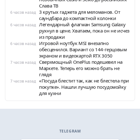
Слава ТВ
3 крутых гаджета для меломанов. От
6 часов назад
саундбара до компактной колонки
Легендарный флагман Samsung Galaxy
6 часов назад
рухнул в цене. Хватаем, пока он не исчез
из продажи
Игровой ноутбук MSI внезапно
6 часов назад
обесценился. Вариант со 144-герцовым
экраном и видеокартой RTX 3050
Сверхмощный OnePlus подешевел на
7 часов назад
Маркете. Теперь его можно брать не
глядя
«Посуда блестит так, как не блестела при
7 часов назад
покупке». Нашли лучшую посудомойку
для кухни
TELEGRAM