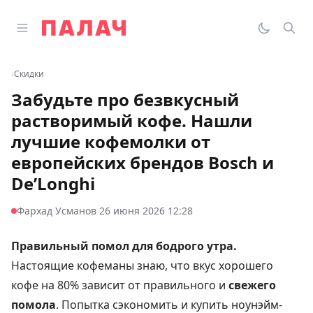
Перейти к содержимому
Открыть главное меню
Палач
Переклю
Пои
‹
Скидки
Забудьте про безвкусный
растворимый кофе. Нашли
лучшие кофемолки от
европейских брендов Bosch и
De’Longhi
·
Фархад Усманов
26 июня 2026 12:28
Правильный помол для бодрого утра.
Настоящие кофеманы знаю, что вкус хорошего
кофе на 80% зависит от правильного и
свежего
помола
. Попытка сэкономить и купить ноунэйм-