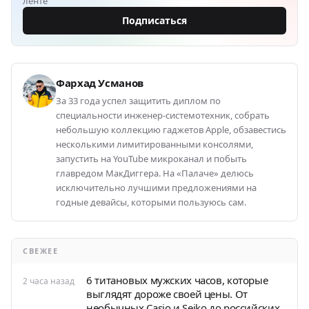
ленте
Подписаться
Фархад Усманов
За 33 года успел защитить диплом по
специальности инженер-системотехник, собрать
небольшую коллекцию гаджетов Apple, обзавестись
несколькими лимитированными консолями,
запустить на YouTube микроканал и побыть
главредом МакДиггера. На «Палаче» делюсь
исключительно лучшими предложениями на
годные девайсы, которыми пользуюсь сам.
СВЕЖЕЕ
6 титановых мужских часов, которые
2 часа назад
выглядят дороже своей цены. От
необычных Casio и Seiko до российских