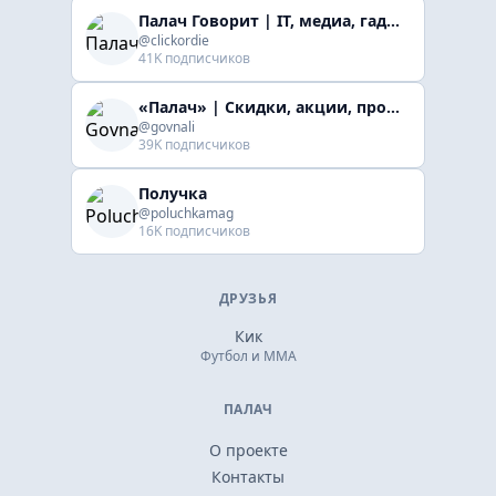
Палач Говорит | IT, медиа, гaджеты, скидки
@clickordie
41K подписчиков
«Палач» | Скидки, акции, промокоды
@govnali
39K подписчиков
Получка
@poluchkamag
16K подписчиков
ДРУЗЬЯ
Кик
Футбол и ММА
ПАЛАЧ
О проекте
Контакты