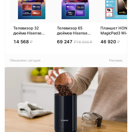
Телевизор 32
Телевизор 65
Планшет HONO
дюйма Hisense
дюймов Hisense
MagicPad3 Wi-Fi,
32E44SL (2026)
65E77SL PRO
13,3", процессор
14 568
69 247
46 920
₽
₽
₽
78 300 ₽
Смарт ТВ HD
(2026) Смарт ТВ
Snapdragon 8,
4К
16ГБ/512ГБ, EU
Обновлено сегодня
Реклама