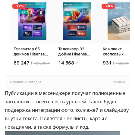
−12%
−28%
Телевизор 65
Телевизор 32
Комплект
дюймов Hisense
дюйма Hisense
хлопковых
65E77SL PRO
32E44SL (2026)
кухонных
69 247
14 568
931
₽
₽
₽
78 300 ₽
1 289 ₽
(2026) Смарт ТВ
Смарт ТВ HD
полотенец 4 шт,
4К
Pragma Rumlup,
переменчивый
белый
Обновлено сегодня
Реклама
Публикации в мессенджере получат полноценные
заголовки — всего шесть уровней. Также будет
поддержка интеграции фото, коллажей и слайд-шоу
внутри текста. Появятся чек-листы, карты с
локациями, а также формулы и код.