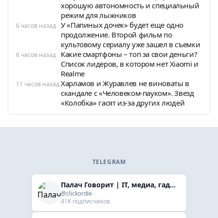
хорошую автономность и специальный
режим для лыжников
У «Папиных дочек» будет еще одно
6 часов назад
продолжение. Второй фильм по
культовому сериалу уже зашел в съемки
Какие смартфоны – топ за свои деньги?
6 часов назад
Список лидеров, в котором нет Xiaomi и
Realme
Харламов и Журавлев не виноваты в
11 часов назад
скандале с «Человеком-пауком». Звезд
«Колобка» гасят из-за других людей
TELEGRAM
Палач Говорит | IT, медиа, гaджеты, скидки
@clickordie
41K подписчиков