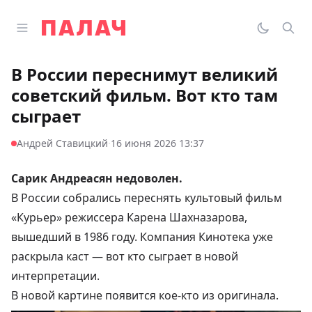
Перейти к содержимому
Открыть главное меню
Палач
Переклю
Пои
В России переснимут великий
советский фильм. Вот кто там
сыграет
·
Андрей Ставицкий
16 июня 2026 13:37
Сарик Андреасян недоволен.
В России собрались переснять культовый фильм
«Курьер» режиссера Карена Шахназарова,
вышедший в 1986 году. Компания Кинотека уже
раскрыла каст — вот кто сыграет в новой
интерпретации.
В новой картине появится кое-кто из оригинала.