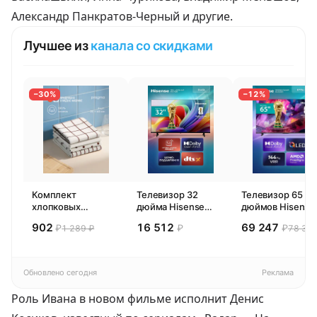
Александр Панкратов-Черный и другие.
Лучшее из
канала со скидками
−30%
−12%
Комплект
Телевизор 32
Телевизор 65
хлопковых
дюйма Hisense
дюймов Hisense
кухонных
32E44SL (2026)
65E77SL PRO
902
16 512
69 247
₽
₽
₽
1 289 ₽
78 300
полотенец 4 шт,
Смарт ТВ HD
(2026) Смарт ТВ
Pragma Rumlup,
4К
переменчивый
белый
Обновлено сегодня
Реклама
Роль Ивана в новом фильме исполнит Денис