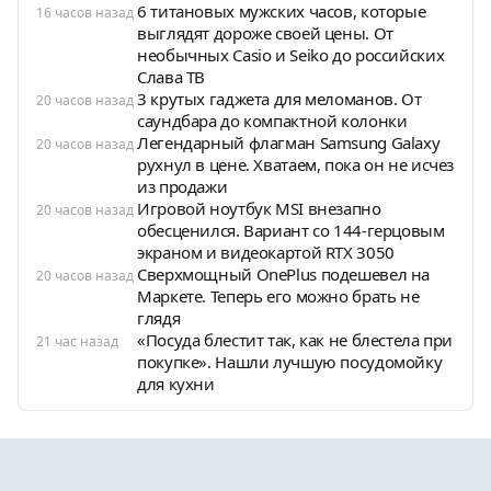
6 титановых мужских часов, которые
16 часов назад
выглядят дороже своей цены. От
необычных Casio и Seiko до российских
Слава ТВ
3 крутых гаджета для меломанов. От
20 часов назад
саундбара до компактной колонки
Легендарный флагман Samsung Galaxy
20 часов назад
рухнул в цене. Хватаем, пока он не исчез
из продажи
Игровой ноутбук MSI внезапно
20 часов назад
обесценился. Вариант со 144-герцовым
экраном и видеокартой RTX 3050
Сверхмощный OnePlus подешевел на
20 часов назад
Маркете. Теперь его можно брать не
глядя
«Посуда блестит так, как не блестела при
21 час назад
покупке». Нашли лучшую посудомойку
для кухни