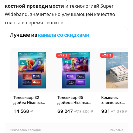
костной проводимости
и технологией Super
Wideband, значительно улучшающей качество
голоса во время звонков.
Лучшее из
канала со скидками
−12%
−28%
Телевизор 32
Телевизор 65
Комплект
дюйма Hisense
дюймов Hisense
хлопковых
32E44SL (2026)
65E77SL PRO
кухонных
14 568
69 247
931
₽
₽
₽
78 300 ₽
1 289 ₽
Смарт ТВ HD
(2026) Смарт ТВ
полотенец 4 шт,
4К
Pragma Rumlup,
переменчивый
белый
Обновлено сегодня
Реклама