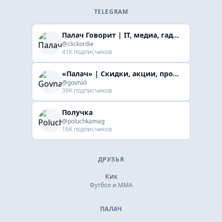
TELEGRAM
Палач Говорит | IT, медиа, гaджеты, скидки
@clickordie
41K подписчиков
«Палач» | Скидки, акции, промокоды
@govnali
39K подписчиков
Получка
@poluchkamag
16K подписчиков
ДРУЗЬЯ
Кик
Футбол и ММА
ПАЛАЧ