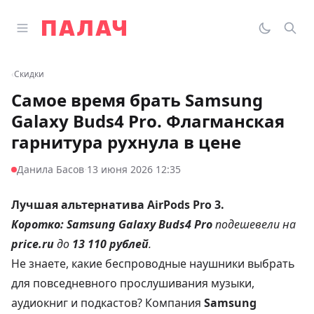
Перейти к содержимому
Открыть главное меню
Палач
Переклю
Пои
‹
Скидки
Самое время брать Samsung
Galaxy Buds4 Pro. Флагманская
гарнитура рухнула в цене
·
Данила Басов
13 июня 2026 12:35
Лучшая альтернатива AirPods Pro 3.
Коротко:
Samsung Galaxy Buds4 Pro
подешевели на
price.ru
до
13 110 рублей
.
Не знаете, какие беспроводные наушники выбрать
для повседневного прослушивания музыки,
аудиокниг и подкастов? Компания
Samsung